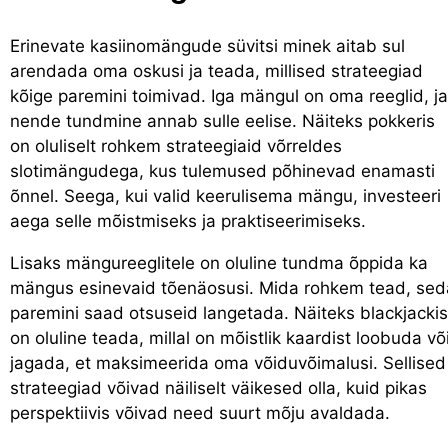
Erinevate kasiinomängude süvitsi minek aitab sul
arendada oma oskusi ja teada, millised strateegiad
kõige paremini toimivad. Iga mängul on oma reeglid, ja
nende tundmine annab sulle eelise. Näiteks pokkeris
on oluliselt rohkem strateegiaid võrreldes
slotimängudega, kus tulemused põhinevad enamasti
õnnel. Seega, kui valid keerulisema mängu, investeeri
aega selle mõistmiseks ja praktiseerimiseks.
Lisaks mängureeglitele on oluline tundma õppida ka
mängus esinevaid tõenäosusi. Mida rohkem tead, sed
paremini saad otsuseid langetada. Näiteks blackjackis
on oluline teada, millal on mõistlik kaardist loobuda võ
jagada, et maksimeerida oma võiduvõimalusi. Sellised
strateegiad võivad näiliselt väikesed olla, kuid pikas
perspektiivis võivad need suurt mõju avaldada.