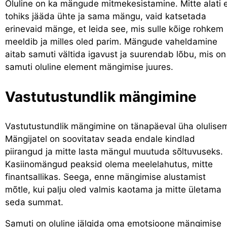
Oluline on ka mängude mitmekesistamine. Mitte alati e
tohiks jääda ühte ja sama mängu, vaid katsetada
erinevaid mänge, et leida see, mis sulle kõige rohkem
meeldib ja milles oled parim. Mängude vaheldamine
aitab samuti vältida igavust ja suurendab lõbu, mis on
samuti oluline element mängimise juures.
Vastutustundlik mängimine
Vastutustundlik mängimine on tänapäeval üha olulise
Mängijatel on soovitatav seada endale kindlad
piirangud ja mitte lasta mängul muutuda sõltuvuseks.
Kasiinomängud peaksid olema meelelahutus, mitte
finantsallikas. Seega, enne mängimise alustamist
mõtle, kui palju oled valmis kaotama ja mitte ületama
seda summat.
Samuti on oluline jälgida oma emotsioone mängimise