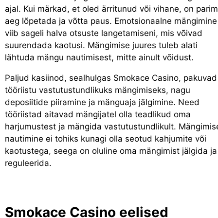
ajal. Kui märkad, et oled ärritunud või vihane, on parim
aeg lõpetada ja võtta paus. Emotsionaalne mängimine
viib sageli halva otsuste langetamiseni, mis võivad
suurendada kaotusi. Mängimise juures tuleb alati
lähtuda mängu nautimisest, mitte ainult võidust.
Paljud kasiinod, sealhulgas Smokace Casino, pakuvad
tööriistu vastutustundlikuks mängimiseks, nagu
deposiitide piiramine ja mänguaja jälgimine. Need
tööriistad aitavad mängijatel olla teadlikud oma
harjumustest ja mängida vastutustundlikult. Mängimis
nautimine ei tohiks kunagi olla seotud kahjumite või
kaotustega, seega on oluline oma mängimist jälgida ja
reguleerida.
Smokace Casino eelised