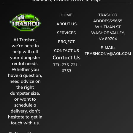
HOME
TRASHCO
ADDRESS:5655
ABOUT US
WHITMAN ST
SERVICES
WASHOE VALLEY,
NV 89704
At Trashco,
PROJECT
we’re here to
E-MAIL:
CONTACT US
help with all
TRASHCONV@AOL.COM
Contact Us
your dumpster
rental needs.
TEL. 775-721-
Whether you
6753
have a question,
need advice on
the right
dumpster size,
or want to
schedule a
delivery, don’t
hesitate to get in
touch with us.