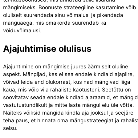
mängimiseks. Boonuste strateegiline kasutamine võib
oluliselt suurendada sinu võimalusi ja pikendada
mänguaega, mis omakorda suurendab ka
võiduvõimalusi.
Ajajuhtimise olulisus
Ajajuhtimine on mängimise juures äärmiselt oluline
aspekt. Mängijad, kes ei sea endale kindlaid ajapiire,
võivad leida end olukorrast, kus nad mängivad liiga
kaua, mis võib viia rahaliste kaotusteni. Seetõttu on
soovitatav seada endale kindlad ajaraamid, et mängi
vastutustundlikult ja mitte lasta mängul elu üle võtta.
Näiteks võiksid mängida kindla aja jooksul ja seejärel
teha paus, et hinnata oma mängustrateegiat ja rahalis
seisu.