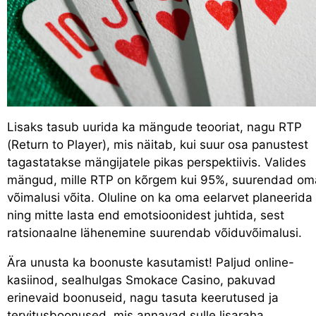
Lisaks tasub uurida ka mängude teooriat, nagu RTP
(Return to Player), mis näitab, kui suur osa panustest
tagastatakse mängijatele pikas perspektiivis. Valides
mängud, mille RTP on kõrgem kui 95%, suurendad om
võimalusi võita. Oluline on ka oma eelarvet planeerida
ning mitte lasta end emotsioonidest juhtida, sest
ratsionaalne lähenemine suurendab võiduvõimalusi.
Ära unusta ka boonuste kasutamist! Paljud online-
kasiinod, sealhulgas Smokace Casino, pakuvad
erinevaid boonuseid, nagu tasuta keerutused ja
tervitusboonused, mis annavad sulle lisaraha