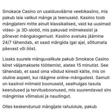
Smokace Casino on usaldusväärne veebikasiino, mis
pakub laia valikut mänge ja teenuseid. Kasiino toob
mängijateni mitte ainult klassikalised, vaid ka uusimad
video- ja 3D-slotid, mis pakuvad mitmekesist ja
põnevat mängukogemust. Kasiino avatuks jäämine
24/7 tähendab, et saad mängida igal ajal, sõltumata
päevast või ööst.
Lisaks suurele mänguvalikule pakub Smokace Casino
kiiret väljamaksete töötlemist, alates 15 minutist. See
tähendab, et saad oma võidud kiiresti kätte, mis on
oluline aspekt, kui räägime online-mängudest. Samuti
on kasiinol mitmeid boonuseid, sealhulgas tasuta
keerutused ja tervitusboonused, mis suurendavad sin
mängimise võimalusi ja naudingut.
Olles keskendunud mängijate rahulolule, pakub