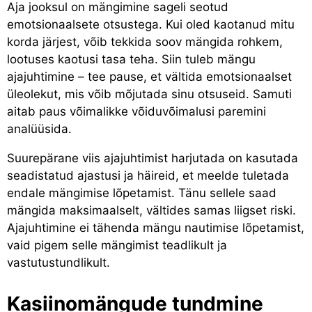
Aja jooksul on mängimine sageli seotud
emotsionaalsete otsustega. Kui oled kaotanud mitu
korda järjest, võib tekkida soov mängida rohkem,
lootuses kaotusi tasa teha. Siin tuleb mängu
ajajuhtimine – tee pause, et vältida emotsionaalset
üleolekut, mis võib mõjutada sinu otsuseid. Samuti
aitab paus võimalikke võiduvõimalusi paremini
analüüsida.
Suurepärane viis ajajuhtimist harjutada on kasutada
seadistatud ajastusi ja häireid, et meelde tuletada
endale mängimise lõpetamist. Tänu sellele saad
mängida maksimaalselt, vältides samas liigset riski.
Ajajuhtimine ei tähenda mängu nautimise lõpetamist,
vaid pigem selle mängimist teadlikult ja
vastutustundlikult.
Kasiinomängude tundmine