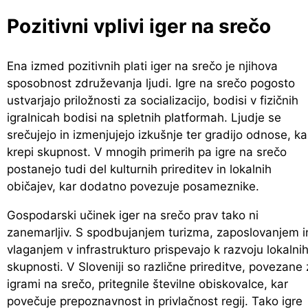
Pozitivni vplivi iger na srečo
Ena izmed pozitivnih plati iger na srečo je njihova
sposobnost združevanja ljudi. Igre na srečo pogosto
ustvarjajo priložnosti za socializacijo, bodisi v fizičnih
igralnicah bodisi na spletnih platformah. Ljudje se
srečujejo in izmenjujejo izkušnje ter gradijo odnose, ka
krepi skupnost. V mnogih primerih pa igre na srečo
postanejo tudi del kulturnih prireditev in lokalnih
običajev, kar dodatno povezuje posameznike.
Gospodarski učinek iger na srečo prav tako ni
zanemarljiv. S spodbujanjem turizma, zaposlovanjem i
vlaganjem v infrastrukturo prispevajo k razvoju lokalni
skupnosti. V Sloveniji so različne prireditve, povezane 
igrami na srečo, pritegnile številne obiskovalce, kar
povečuje prepoznavnost in privlačnost regij. Tako igre