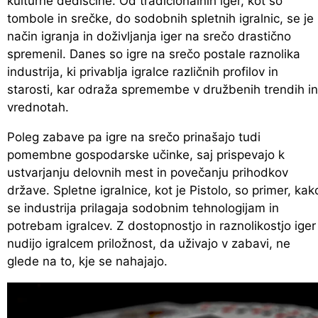
kulturne dediščine. Od tradicionalnih iger, kot so
tombole in srečke, do sodobnih spletnih igralnic, se je
način igranja in doživljanja iger na srečo drastično
spremenil. Danes so igre na srečo postale raznolika
industrija, ki privablja igralce različnih profilov in
starosti, kar odraža spremembe v družbenih trendih in
vrednotah.
Poleg zabave pa igre na srečo prinašajo tudi
pomembne gospodarske učinke, saj prispevajo k
ustvarjanju delovnih mest in povečanju prihodkov
države. Spletne igralnice, kot je Pistolo, so primer, kak
se industrija prilagaja sodobnim tehnologijam in
potrebam igralcev. Z dostopnostjo in raznolikostjo iger
nudijo igralcem priložnost, da uživajo v zabavi, ne
glede na to, kje se nahajajo.