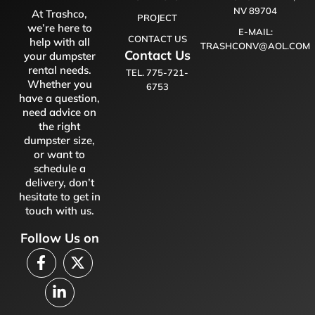
NV 89704
At Trashco,
PROJECT
we’re here to
E-MAIL:
CONTACT US
help with all
TRASHCONV@AOL.COM
Contact Us
your dumpster
rental needs.
TEL. 775-721-
Whether you
6753
have a question,
need advice on
the right
dumpster size,
or want to
schedule a
delivery, don’t
hesitate to get in
touch with us.
Follow Us on