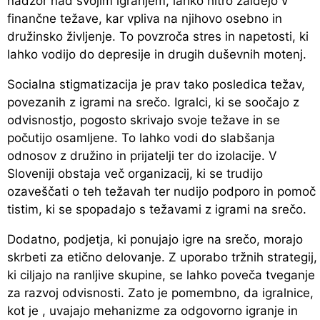
nadzor nad svojim igranjem, lahko hitro zaidejo v
finančne težave, kar vpliva na njihovo osebno in
družinsko življenje. To povzroča stres in napetosti, ki
lahko vodijo do depresije in drugih duševnih motenj.
Socialna stigmatizacija je prav tako posledica težav,
povezanih z igrami na srečo. Igralci, ki se soočajo z
odvisnostjo, pogosto skrivajo svoje težave in se
počutijo osamljene. To lahko vodi do slabšanja
odnosov z družino in prijatelji ter do izolacije. V
Sloveniji obstaja več organizacij, ki se trudijo
ozaveščati o teh težavah ter nudijo podporo in pomoč
tistim, ki se spopadajo s težavami z igrami na srečo.
Dodatno, podjetja, ki ponujajo igre na srečo, morajo
skrbeti za etično delovanje. Z uporabo tržnih strategij,
ki ciljajo na ranljive skupine, se lahko poveča tveganje
za razvoj odvisnosti. Zato je pomembno, da igralnice,
kot je , uvajajo mehanizme za odgovorno igranje in