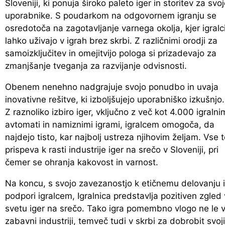
Sloveniji, ki ponuja široko paleto iger in storitev za svo
uporabnike. S poudarkom na odgovornem igranju se
osredotoča na zagotavljanje varnega okolja, kjer igralc
lahko uživajo v igrah brez skrbi. Z različnimi orodji za
samoizključitev in omejitvijo pologa si prizadevajo za
zmanjšanje tveganja za razvijanje odvisnosti.
Obenem nenehno nadgrajuje svojo ponudbo in uvaja
inovativne rešitve, ki izboljšujejo uporabniško izkušnjo.
Z raznoliko izbiro iger, vključno z več kot 4.000 igralni
avtomati in namiznimi igrami, igralcem omogoča, da
najdejo tisto, kar najbolj ustreza njihovim željam. Vse 
prispeva k rasti industrije iger na srečo v Sloveniji, pri
čemer se ohranja kakovost in varnost.
Na koncu, s svojo zavezanostjo k etičnemu delovanju 
podpori igralcem, Igralnica predstavlja pozitiven zgled 
svetu iger na srečo. Tako igra pomembno vlogo ne le 
zabavni industriji, temveč tudi v skrbi za dobrobit svoj