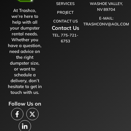
SERVICES
WASHOE VALLEY,
NV 89704
At Trashco,
PROJECT
we’re here to
E-MAIL:
CONTACT US
help with all
TRASHCONV@AOL.COM
Contact Us
your dumpster
rental needs.
TEL. 775-721-
Whether you
6753
have a question,
need advice on
the right
dumpster size,
or want to
schedule a
delivery, don’t
hesitate to get in
touch with us.
Follow Us on