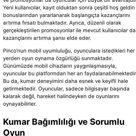
ve promosyonlar da oyuncular için büyük bir avantajdır
Yeni kullanıcılar, kayıt olduktan sonra çeşitli hoş geldin
bonuslarından yararlanarak başlangıçta kazançlarını
artırma fırsatı bulmaktadır. Ayrıca, düzenli olarak
gerçekleştirilen promosyonlar ile mevcut kullanıcılar da
kazançlarını artırma şansı elde eder.
Pinco’nun mobil uyumluluğu, oyunculara istedikleri her
yerden oyun oynama özgürlüğü sunmaktadır.
Günümüzde mobil cihazların yaygınlaşmasıyla,
oyuncular bu platformdan her an faydalanabilmektedir
Bu da, kumar deneyimini daha esnek ve keyifli hale
getirmektedir. Oyuncular, sadece bilgisayar başında
kalarak değil, hareket halindeyken de oyunlarını
oynayabilirler.
Kumar Bağımlılığı ve Sorumlu
Oyun