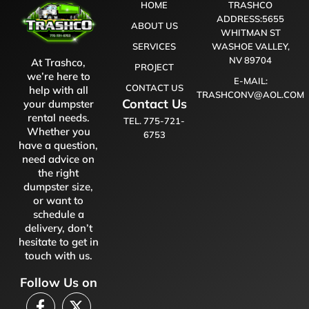
HOME
TRASHCO
ADDRESS:5655
ABOUT US
WHITMAN ST
SERVICES
WASHOE VALLEY,
NV 89704
At Trashco,
PROJECT
we’re here to
E-MAIL:
CONTACT US
help with all
TRASHCONV@AOL.COM
Contact Us
your dumpster
rental needs.
TEL. 775-721-
Whether you
6753
have a question,
need advice on
the right
dumpster size,
or want to
schedule a
delivery, don’t
hesitate to get in
touch with us.
Follow Us on