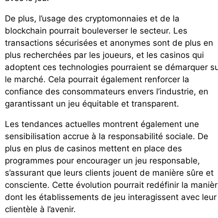
De plus, l’usage des cryptomonnaies et de la
blockchain pourrait bouleverser le secteur. Les
transactions sécurisées et anonymes sont de plus en
plus recherchées par les joueurs, et les casinos qui
adoptent ces technologies pourraient se démarquer s
le marché. Cela pourrait également renforcer la
confiance des consommateurs envers l’industrie, en
garantissant un jeu équitable et transparent.
Les tendances actuelles montrent également une
sensibilisation accrue à la responsabilité sociale. De
plus en plus de casinos mettent en place des
programmes pour encourager un jeu responsable,
s’assurant que leurs clients jouent de manière sûre et
consciente. Cette évolution pourrait redéfinir la maniè
dont les établissements de jeu interagissent avec leur
clientèle à l’avenir.