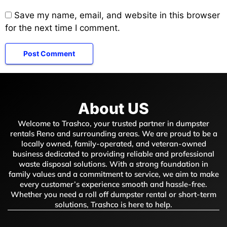
Save my name, email, and website in this browser
for the next time I comment.
About US
Welcome to Trashco, your trusted partner in dumpster
rentals Reno and surrounding areas. We are proud to be a
locally owned, family-operated, and veteran-owned
business dedicated to providing reliable and professional
waste disposal solutions. With a strong foundation in
family values and a commitment to service, we aim to make
every customer’s experience smooth and hassle-free.
Whether you need a roll off dumpster rental or short-term
solutions, Trashco is here to help.