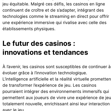
jeu équitable. Malgré ces défis, les casinos en ligne
continuent de croître et de s’adapter, intégrant des
technologies comme le streaming en direct pour offrir
une expérience immersive qui rivalise avec celle des
établissements physiques.
Le futur des casinos :
innovations et tendances
À l’avenir, les casinos sont susceptibles de continuer à
évoluer grâce à l’innovation technologique.
L’intelligence artificielle et la réalité virtuelle prometten
de transformer l’expérience de jeu. Les casinos
pourraient intégrer des environnements immersifs qui
permettent aux joueurs de vivre une expérience de je
totalement nouvelle, enrichissant ainsi leur interaction
avec le jeu.