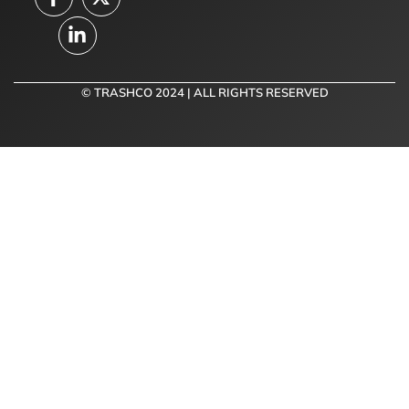
© TRASHCO 2024 | ALL RIGHTS RESERVED