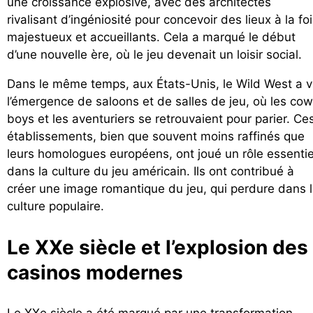
une croissance explosive, avec des architectes
rivalisant d’ingéniosité pour concevoir des lieux à la fo
majestueux et accueillants. Cela a marqué le début
d’une nouvelle ère, où le jeu devenait un loisir social.
Dans le même temps, aux États-Unis, le Wild West a 
l’émergence de saloons et de salles de jeu, où les cow
boys et les aventuriers se retrouvaient pour parier. Ce
établissements, bien que souvent moins raffinés que
leurs homologues européens, ont joué un rôle essentie
dans la culture du jeu américain. Ils ont contribué à
créer une image romantique du jeu, qui perdure dans 
culture populaire.
Le XXe siècle et l’explosion des
casinos modernes