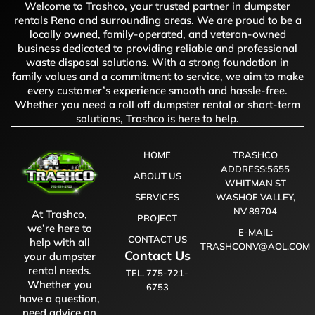
Welcome to Trashco, your trusted partner in dumpster
rentals Reno and surrounding areas. We are proud to be a
locally owned, family-operated, and veteran-owned
business dedicated to providing reliable and professional
waste disposal solutions. With a strong foundation in
family values and a commitment to service, we aim to make
every customer’s experience smooth and hassle-free.
Whether you need a roll off dumpster rental or short-term
solutions, Trashco is here to help.
HOME
TRASHCO
ADDRESS:5655
ABOUT US
WHITMAN ST
SERVICES
WASHOE VALLEY,
NV 89704
At Trashco,
PROJECT
we’re here to
E-MAIL:
CONTACT US
help with all
TRASHCONV@AOL.COM
Contact Us
your dumpster
rental needs.
TEL. 775-721-
Whether you
6753
have a question,
need advice on