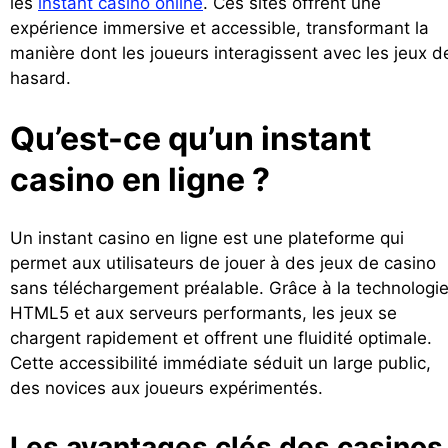
les
instant casino online
. Ces sites offrent une
expérience immersive et accessible, transformant la
manière dont les joueurs interagissent avec les jeux d
hasard.
Qu’est-ce qu’un instant
casino en ligne ?
Un instant casino en ligne est une plateforme qui
permet aux utilisateurs de jouer à des jeux de casino
sans téléchargement préalable. Grâce à la technologi
HTML5 et aux serveurs performants, les jeux se
chargent rapidement et offrent une fluidité optimale.
Cette accessibilité immédiate séduit un large public,
des novices aux joueurs expérimentés.
Les avantages clés des casinos