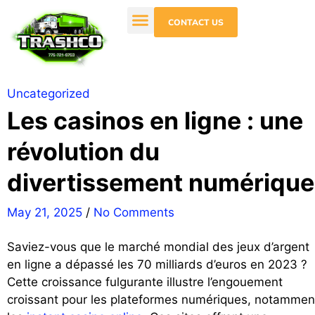
CONTACT US
Uncategorized
Les casinos en ligne : une
révolution du
divertissement numérique
May 21, 2025
/
No Comments
Saviez-vous que le marché mondial des jeux d’argent
en ligne a dépassé les 70 milliards d’euros en 2023 ?
Cette croissance fulgurante illustre l’engouement
croissant pour les plateformes numériques, notammen