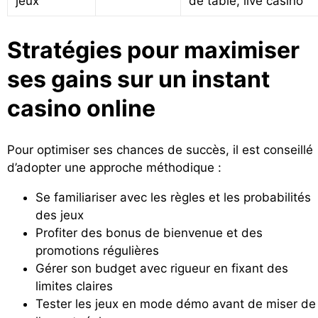
jeux
de table, live casino
Stratégies pour maximiser
ses gains sur un instant
casino online
Pour optimiser ses chances de succès, il est conseillé
d’adopter une approche méthodique :
Se familiariser avec les règles et les probabilités
des jeux
Profiter des bonus de bienvenue et des
promotions régulières
Gérer son budget avec rigueur en fixant des
limites claires
Tester les jeux en mode démo avant de miser de