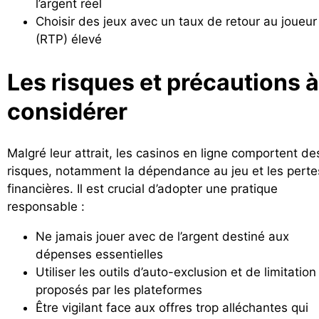
l’argent réel
Choisir des jeux avec un taux de retour au joueur
(RTP) élevé
Les risques et précautions à
considérer
Malgré leur attrait, les casinos en ligne comportent de
risques, notamment la dépendance au jeu et les perte
financières. Il est crucial d’adopter une pratique
responsable :
Ne jamais jouer avec de l’argent destiné aux
dépenses essentielles
Utiliser les outils d’auto-exclusion et de limitation
proposés par les plateformes
Être vigilant face aux offres trop alléchantes qui