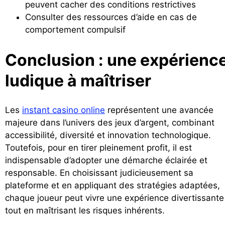
peuvent cacher des conditions restrictives
Consulter des ressources d’aide en cas de
comportement compulsif
Conclusion : une expérienc
ludique à maîtriser
Les
instant casino online
représentent une avancée
majeure dans l’univers des jeux d’argent, combinant
accessibilité, diversité et innovation technologique.
Toutefois, pour en tirer pleinement profit, il est
indispensable d’adopter une démarche éclairée et
responsable. En choisissant judicieusement sa
plateforme et en appliquant des stratégies adaptées,
chaque joueur peut vivre une expérience divertissante
tout en maîtrisant les risques inhérents.