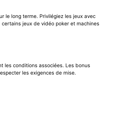
 le long terme. Privilégiez les jeux avec
certains jeux de vidéo poker et machines
ent les conditions associées. Les bonus
 respecter les exigences de mise.