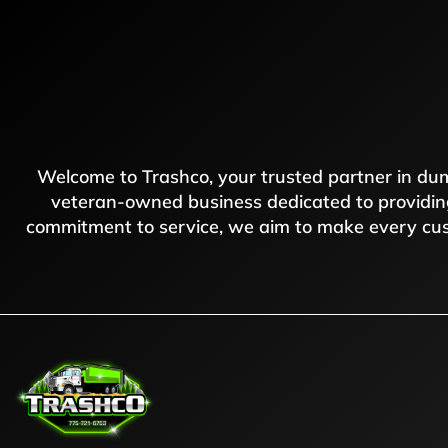
Welcome to Trashco, your trusted partner in du
veteran-owned business dedicated to providing 
commitment to service, we aim to make every cust