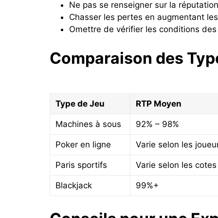
Ne pas se renseigner sur la réputation
Chasser les pertes en augmentant les
Omettre de vérifier les conditions de
Comparaison des Type
Type de Jeu
RTP Moyen
Machines à sous
92% – 98%
Poker en ligne
Varie selon les joueu
Paris sportifs
Varie selon les cotes
Blackjack
99%+