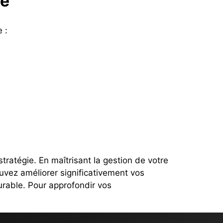
le
 :
ratégie. En maîtrisant la gestion de votre
uvez améliorer significativement vos
urable. Pour approfondir vos