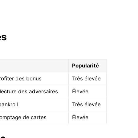
es
Popularité
profiter des bonus
Très élevée
t lecture des adversaires
Élevée
bankroll
Très élevée
e comptage de cartes
Élevée