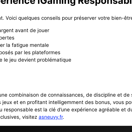
périence iGaming Responsab
t. Voici quelques conseils pour préserver votre bien-être
argent avant de jouer
pertes
er la fatigue mentale
roposés par les plateformes
e le jeu devient problématique
ne combinaison de connaissances, de discipline et de st
s jeux et en profitant intelligemment des bonus, vous po
u responsable est la clé d’une expérience agréable et d
lusives, visitez
asneuvy.fr
.