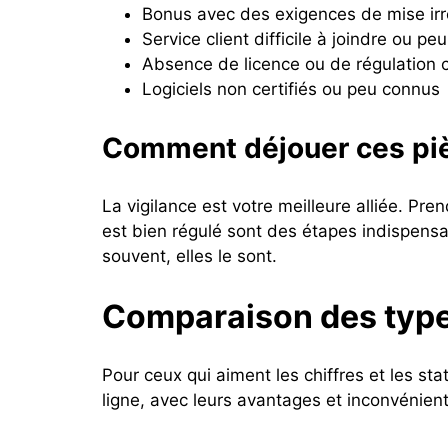
Bonus avec des exigences de mise irr
Service client difficile à joindre ou peu
Absence de licence ou de régulation c
Logiciels non certifiés ou peu connus
Comment déjouer ces pi
La vigilance est votre meilleure alliée. Pren
est bien régulé sont des étapes indispensab
souvent, elles le sont.
Comparaison des types
Pour ceux qui aiment les chiffres et les st
ligne, avec leurs avantages et inconvénient