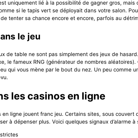
st uniquement lié à la possibilité de gagner gros, mais c’
mme si le tapis vert se déployait dans votre salon. Pour
, de tenter sa chance encore et encore, parfois au détr
ans le jeu
eux de table ne sont pas simplement des jeux de hasard
e, le fameux RNG (générateur de nombres aléatoires). C
n jeu qui vous mène par le bout du nez. Un peu comme un
évu.
ns les casinos en ligne
s en ligne jouent franc jeu. Certains sites, sous couvert
er à dépenser plus. Voici quelques signaux d’alarme à su
strictes