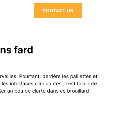
PROJECTS
CONTACT US
ns fard
lles. Pourtant, derrière les paillettes et
es interfaces clinquantes, il est facile de
er un peu de clarté dans ce brouillard