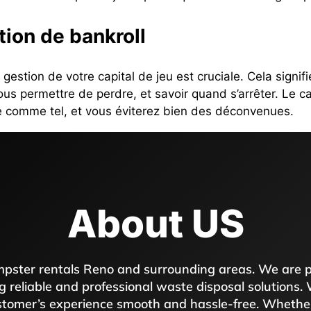
tion de bankroll
la gestion de votre capital de jeu est cruciale. Cela signif
us permettre de perdre, et savoir quand s’arrêter. Le ca
le comme tel, et vous éviterez bien des déconvenues.
About US
mpster rentals Reno and surrounding areas. We are pr
reliable and professional waste disposal solutions. 
omer’s experience smooth and hassle-free. Whether 