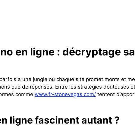
HOME
ABOUT US
SERVICES
no en ligne : décryptage sa
rfois à une jungle où chaque site promet monts et mervei
ions que de réponses. Entre les stratégies douteuses et l
eformes comme
www.fr-stonevegas.com/
tentent d’apport
n ligne fascinent autant ?