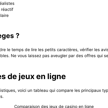
éalistes
 réactif
laire
èges ?
dre le temps de lire les petits caractères, vérifier les avi
les. Ne vous laissez pas aveugler par des offres qui se
 de jeux en ligne
atistiques, voici un tableau qui compare les principaux 
s.
Comparaison des jeux de casino en ligne