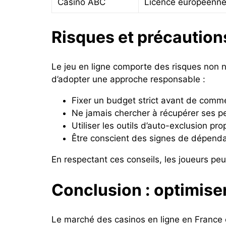
Casino ABC
Licence européenn
Risques et précautions
Le jeu en ligne comporte des risques non 
d’adopter une approche responsable :
Fixer un budget strict avant de comm
Ne jamais chercher à récupérer ses p
Utiliser les outils d’auto-exclusion pr
Être conscient des signes de dépenda
En respectant ces conseils, les joueurs pe
Conclusion : optimise
Le marché des casinos en ligne en France e