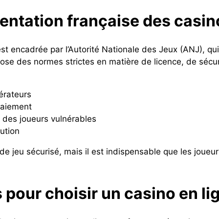
ntation française des casino
t encadrée par l’Autorité Nationale des Jeux (ANJ), qui v
 impose des normes strictes en matière de licence, de séc
érateurs
paiement
 des joueurs vulnérables
ution
 jeu sécurisé, mais il est indispensable que les joueurs
 pour choisir un casino en li