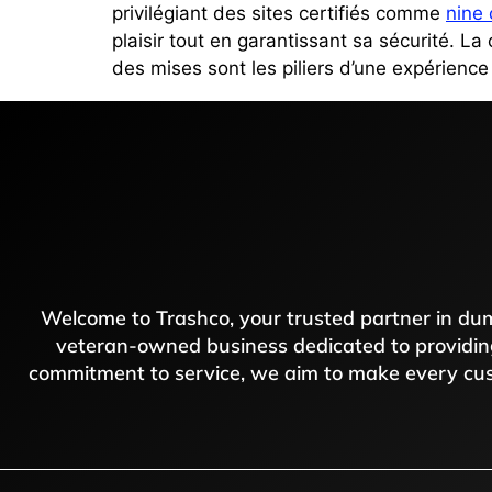
privilégiant des sites certifiés comme
nine 
plaisir tout en garantissant sa sécurité. L
des mises sont les piliers d’une expérienc
Welcome to Trashco, your trusted partner in du
veteran-owned business dedicated to providing 
commitment to service, we aim to make every cust