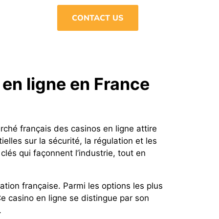
PROJECTS
CONTACT US
en ligne en France
ché français des casinos en ligne attire
les sur la sécurité, la régulation et les
lés qui façonnent l’industrie, tout en
lation française. Parmi les options les plus
Ce casino en ligne se distingue par son
.