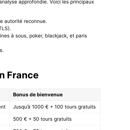
analyse approfondie. Voici les principaux
ne autorité reconnue.
TLS).
nes à sous, poker, blackjack, et paris
s.
en France
Bonus de bienvenue
ent
Jusqu’à 1000 € + 100 tours gratuits
500 € + 50 tours gratuits