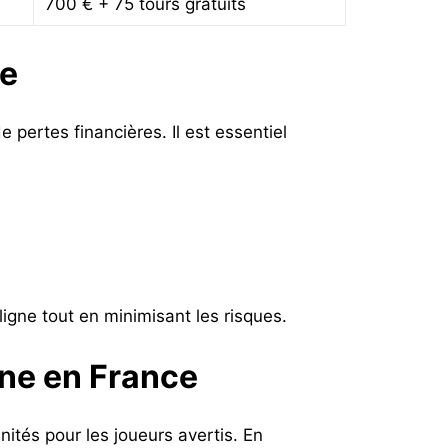
s
700 € + 75 tours gratuits
ne
ertes financières. Il est essentiel
igne tout en minimisant les risques.
gne en France
ités pour les joueurs avertis. En