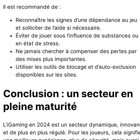
Il est recommandé de :
Reconnaître les signes d’une dépendance au jeu
et solliciter de l’aide si nécessaire.
Éviter de jouer sous l’influence de substances ou
en état de stress.
Ne jamais chercher à compenser des pertes par
des mises plus importantes.
Utiliser les outils de blocage et d’auto-exclusion
disponibles sur les sites.
Conclusion : un secteur en
pleine maturité
L’iGaming en 2024 est un secteur dynamique, innovan
et de plus en plus régulé. Pour les joueurs, cela signifi