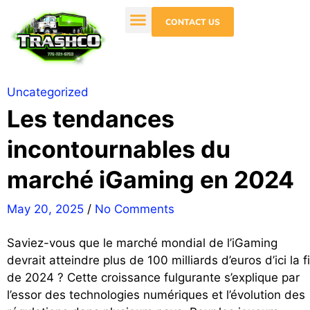
CONTACT US
Uncategorized
Les tendances
incontournables du
marché iGaming en 2024
May 20, 2025
/
No Comments
Saviez-vous que le marché mondial de l’iGaming
devrait atteindre plus de 100 milliards d’euros d’ici la f
de 2024 ? Cette croissance fulgurante s’explique par
l’essor des technologies numériques et l’évolution des