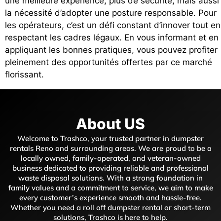
une meilleure expérience, plus de sécurité, mais aussi
la nécessité d’adopter une posture responsable. Pour
les opérateurs, c’est un défi constant d’innover tout en
respectant les cadres légaux. En vous informant et en
appliquant les bonnes pratiques, vous pouvez profiter
pleinement des opportunités offertes par ce marché
florissant.
About US
Welcome to Trashco, your trusted partner in dumpster
rentals Reno and surrounding areas. We are proud to be a
locally owned, family-operated, and veteran-owned
business dedicated to providing reliable and professional
waste disposal solutions. With a strong foundation in
family values and a commitment to service, we aim to make
every customer’s experience smooth and hassle-free.
Whether you need a roll off dumpster rental or short-term
solutions, Trashco is here to help.