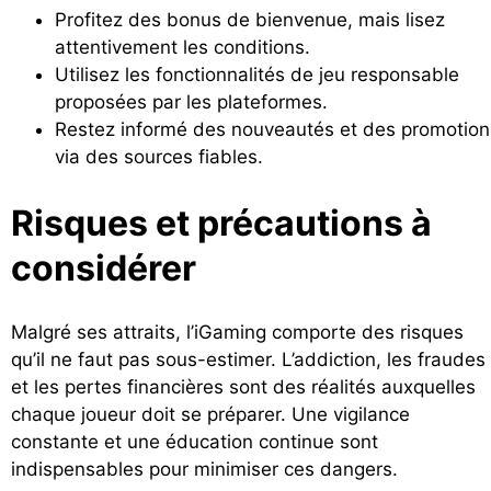
Profitez des bonus de bienvenue, mais lisez
attentivement les conditions.
Utilisez les fonctionnalités de jeu responsable
proposées par les plateformes.
Restez informé des nouveautés et des promotion
via des sources fiables.
Risques et précautions à
considérer
Malgré ses attraits, l’iGaming comporte des risques
qu’il ne faut pas sous-estimer. L’addiction, les fraudes
et les pertes financières sont des réalités auxquelles
chaque joueur doit se préparer. Une vigilance
constante et une éducation continue sont
indispensables pour minimiser ces dangers.