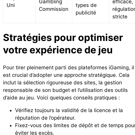
Gambling
efficace,
Uni
types de
Commission
régulatio
publicité
stricte
Stratégies pour optimiser
votre expérience de jeu
Pour tirer pleinement parti des plateformes iGaming, il
est crucial d’adopter une approche stratégique. Cela
inclut la sélection rigoureuse des sites, la gestion
responsable de son budget et l’utilisation des outils
d’aide au jeu. Voici quelques conseils pratiques :
Vérifiez toujours la validité de la licence et la
réputation de l’opérateur.
Fixez-vous des limites de dépôt et de temps pou
éviter les excès.