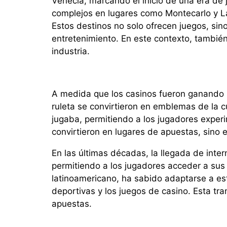
Venecia, marcando el inicio de una era de
complejos en lugares como Montecarlo y Las
Estos destinos no solo ofrecen juegos, si
entretenimiento. En este contexto, tambi
industria.
A medida que los casinos fueron ganando p
ruleta se convirtieron en emblemas de la 
jugaba, permitiendo a los jugadores experi
convirtieron en lugares de apuestas, sino 
En las últimas décadas, la llegada de inte
permitiendo a los jugadores acceder a sus
latinoamericano, ha sabido adaptarse a est
deportivas y los juegos de casino. Esta tran
apuestas.