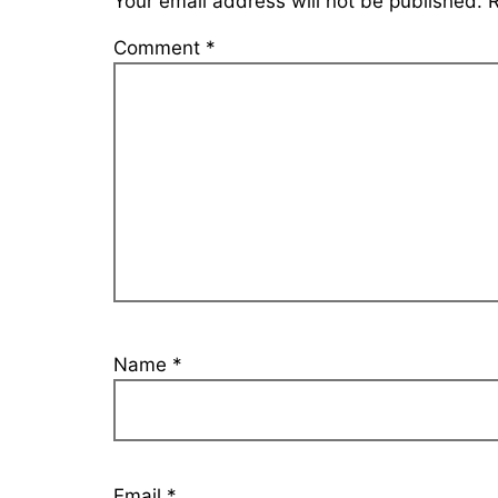
Your email address will not be published.
R
Comment
*
Name
*
Email
*