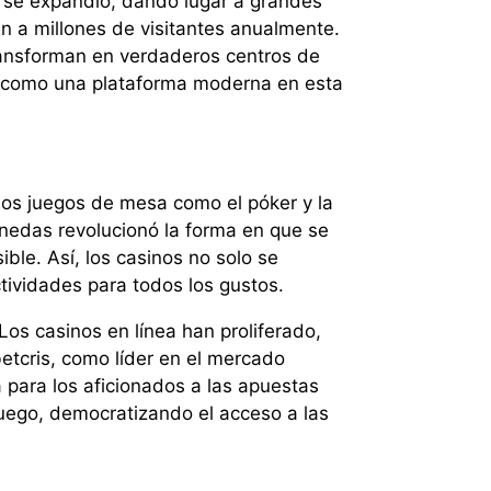
o se expandió, dando lugar a grandes
n a millones de visitantes anualmente.
transforman en verdaderos centros de
como una plataforma moderna en esta
Los juegos de mesa como el póker y la
onedas revolucionó la forma en que se
ble. Así, los casinos no solo se
tividades para todos los gustos.
os casinos en línea han proliferado,
etcris, como líder en el mercado
 para los aficionados a las apuestas
l juego, democratizando el acceso a las