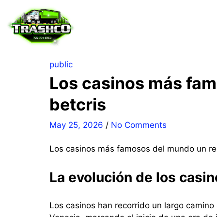
public
Los casinos más famo
betcris
May 25, 2026
/
No Comments
Los casinos más famosos del mundo un recor
La evolución de los casi
Los casinos han recorrido un largo camino d