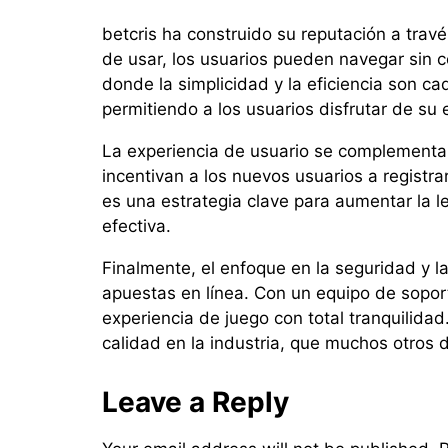
betcris ha construido su reputación a travé
de usar, los usuarios pueden navegar sin c
donde la simplicidad y la eficiencia son c
permitiendo a los usuarios disfrutar de su
La experiencia de usuario se complementa 
incentivan a los nuevos usuarios a registr
es una estrategia clave para aumentar la l
efectiva.
Finalmente, el enfoque en la seguridad y la
apuestas en línea. Con un equipo de sopor
experiencia de juego con total tranquilida
calidad en la industria, que muchos otros d
Leave a Reply