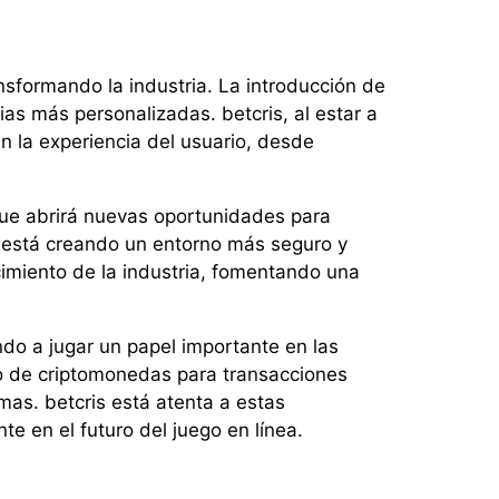
nsformando la industria. La introducción de
cias más personalizadas. betcris, al estar a
 la experiencia del usuario, desde
que abrirá nuevas oportunidades para
a está creando un entorno más seguro y
cimiento de la industria, fomentando una
do a jugar un papel importante en las
so de criptomonedas para transacciones
mas. betcris está atenta a estas
e en el futuro del juego en línea.