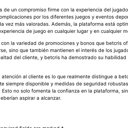
s de un compromiso firme con la experiencia del jugador. 
omplicaciones por los diferentes juegos y eventos depor
ada vez más valoradas. Además, la plataforma está optim
 experiencia de juego en cualquier lugar y en cualquier 
con la variedad de promociones y bonos que betcris of
arse, sino que también mantienen el interés de los jugad
ealtad del cliente, y betcris ha demostrado su habilida
 atención al cliente es lo que realmente distingue a bet
te siempre disponible y medidas de seguridad robustas,
d. Esto no solo fomenta la confianza en la plataforma, 
eberían aspirar a alcanzar.