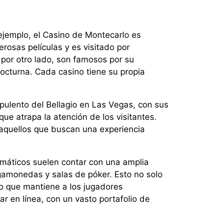
ejemplo, el Casino de Montecarlo es
rosas películas y es visitado por
por otro lado, son famosos por su
octurna. Cada casino tiene su propia
opulento del Bellagio en Las Vegas, con sus
que atrapa la atención de los visitantes.
a aquellos que buscan una experiencia
máticos suelen contar con una amplia
agamonedas y salas de póker. Esto no solo
vo que mantiene a los jugadores
r en línea, con un vasto portafolio de