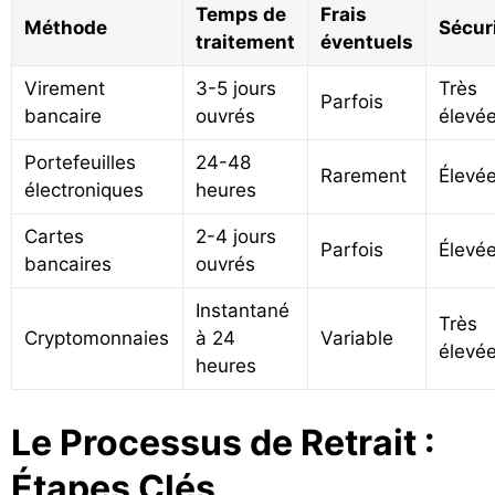
Temps de
Frais
Méthode
Sécur
traitement
éventuels
Virement
3-5 jours
Très
Parfois
bancaire
ouvrés
élevé
Portefeuilles
24-48
Rarement
Élevé
électroniques
heures
Cartes
2-4 jours
Parfois
Élevé
bancaires
ouvrés
Instantané
Très
Cryptomonnaies
à 24
Variable
élevé
heures
Le Processus de Retrait :
Étapes Clés