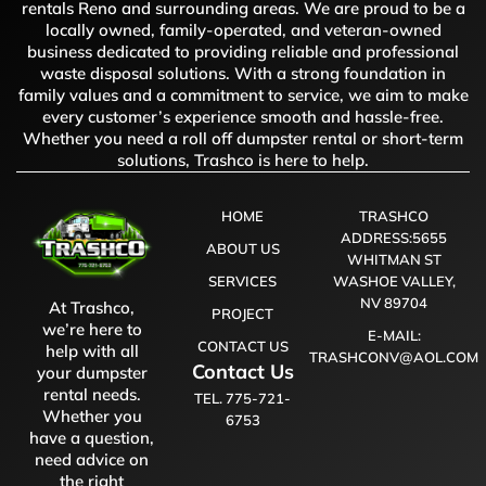
rentals Reno and surrounding areas. We are proud to be a
locally owned, family-operated, and veteran-owned
business dedicated to providing reliable and professional
waste disposal solutions. With a strong foundation in
family values and a commitment to service, we aim to make
every customer’s experience smooth and hassle-free.
Whether you need a roll off dumpster rental or short-term
solutions, Trashco is here to help.
HOME
TRASHCO
ADDRESS:5655
ABOUT US
WHITMAN ST
SERVICES
WASHOE VALLEY,
NV 89704
At Trashco,
PROJECT
we’re here to
E-MAIL:
CONTACT US
help with all
TRASHCONV@AOL.COM
Contact Us
your dumpster
rental needs.
TEL. 775-721-
Whether you
6753
have a question,
need advice on
the right