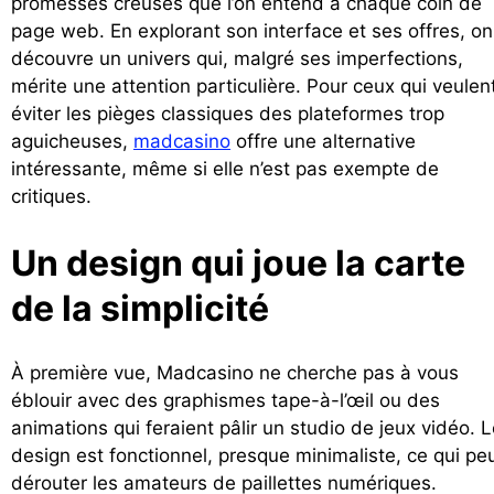
promesses creuses que l’on entend à chaque coin de
page web. En explorant son interface et ses offres, on
découvre un univers qui, malgré ses imperfections,
mérite une attention particulière. Pour ceux qui veulen
éviter les pièges classiques des plateformes trop
aguicheuses,
madcasino
offre une alternative
intéressante, même si elle n’est pas exempte de
critiques.
Un design qui joue la carte
de la simplicité
À première vue, Madcasino ne cherche pas à vous
éblouir avec des graphismes tape-à-l’œil ou des
animations qui feraient pâlir un studio de jeux vidéo. 
design est fonctionnel, presque minimaliste, ce qui pe
dérouter les amateurs de paillettes numériques.