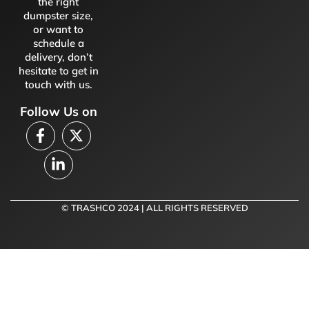
the right
dumpster size,
or want to
schedule a
delivery, don’t
hesitate to get in
touch with us.
Follow Us on
© TRASHCO 2024 | ALL RIGHTS RESERVED