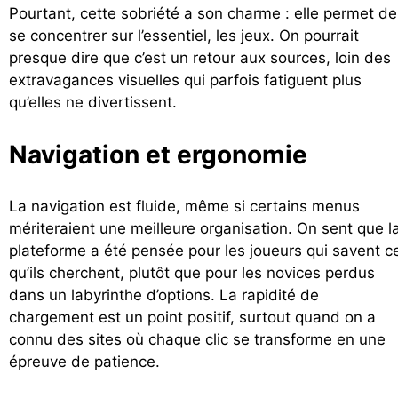
Pourtant, cette sobriété a son charme : elle permet de
se concentrer sur l’essentiel, les jeux. On pourrait
presque dire que c’est un retour aux sources, loin des
extravagances visuelles qui parfois fatiguent plus
qu’elles ne divertissent.
Navigation et ergonomie
La navigation est fluide, même si certains menus
mériteraient une meilleure organisation. On sent que l
plateforme a été pensée pour les joueurs qui savent c
qu’ils cherchent, plutôt que pour les novices perdus
dans un labyrinthe d’options. La rapidité de
chargement est un point positif, surtout quand on a
connu des sites où chaque clic se transforme en une
épreuve de patience.