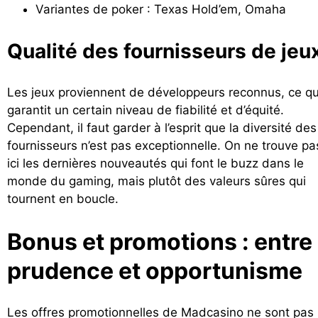
Variantes de poker : Texas Hold’em, Omaha
Qualité des fournisseurs de jeu
Les jeux proviennent de développeurs reconnus, ce qu
garantit un certain niveau de fiabilité et d’équité.
Cependant, il faut garder à l’esprit que la diversité des
fournisseurs n’est pas exceptionnelle. On ne trouve pa
ici les dernières nouveautés qui font le buzz dans le
monde du gaming, mais plutôt des valeurs sûres qui
tournent en boucle.
Bonus et promotions : entre
prudence et opportunisme
Les offres promotionnelles de Madcasino ne sont pas