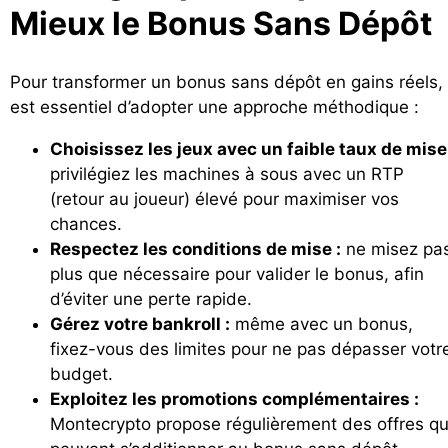
Mieux le Bonus Sans Dépôt
Pour transformer un bonus sans dépôt en gains réels, i
est essentiel d’adopter une approche méthodique :
Choisissez les jeux avec un faible taux de mise 
privilégiez les machines à sous avec un RTP
(retour au joueur) élevé pour maximiser vos
chances.
Respectez les conditions de mise :
ne misez pa
plus que nécessaire pour valider le bonus, afin
d’éviter une perte rapide.
Gérez votre bankroll :
même avec un bonus,
fixez-vous des limites pour ne pas dépasser votr
budget.
Exploitez les promotions complémentaires :
Montecrypto propose régulièrement des offres qu