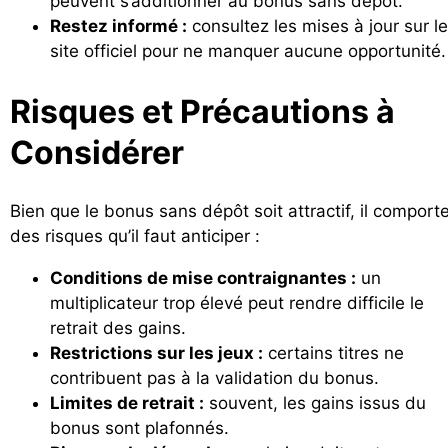
peuvent s’additionner au bonus sans dépôt.
Restez informé :
consultez les mises à jour sur le
site officiel pour ne manquer aucune opportunité.
Risques et Précautions à
Considérer
Bien que le bonus sans dépôt soit attractif, il comport
des risques qu’il faut anticiper :
Conditions de mise contraignantes :
un
multiplicateur trop élevé peut rendre difficile le
retrait des gains.
Restrictions sur les jeux :
certains titres ne
contribuent pas à la validation du bonus.
Limites de retrait :
souvent, les gains issus du
bonus sont plafonnés.