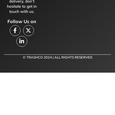
delivery, don’t
hesitate to get in
touch with us.
Follow Us on
© TRASHCO 2024 | ALL RIGHTS RESERVED