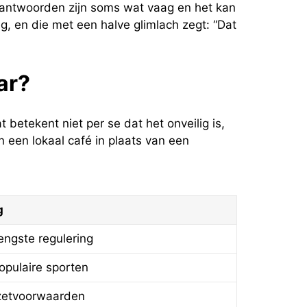
de antwoorden zijn soms wat vaag en het kan
eg, en die met een halve glimlach zegt: “Dat
ar?
betekent niet per se dat het onveilig is,
in een lokaal café in plaats van een
g
engste regulering
opulaire sporten
zetvoorwaarden