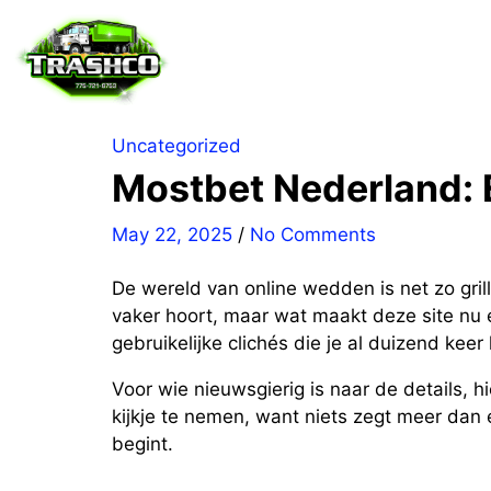
Uncategorized
Mostbet Nederland: E
May 22, 2025
/
No Comments
De wereld van online wedden is net zo grill
vaker hoort, maar wat maakt deze site nu 
gebruikelijke clichés die je al duizend kee
Voor wie nieuwsgierig is naar de details, hi
kijkje te nemen, want niets zegt meer dan e
begint.