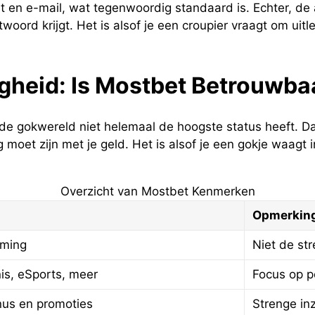
hat en e-mail, wat tegenwoordig standaard is. Echter, 
ord krijgt. Het is alsof je een croupier vraagt om uitl
gheid: Is Mostbet Betrouwba
de gokwereld niet helemaal de hoogste status heeft. Dat 
g moet zijn met je geld. Het is alsof je een gokje waagt 
Overzicht van Mostbet Kenmerken
Opmerkin
ming
Niet de str
nis, eSports, meer
Focus op p
us en promoties
Strenge in