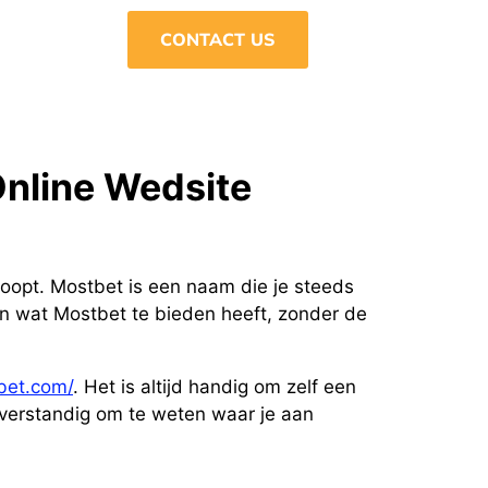
PROJECTS
CONTACT US
Online Wedsite
 hoopt. Mostbet is een naam die je steeds
in wat Mostbet te bieden heeft, zonder de
tbet.com/
. Het is altijd handig om zelf een
t verstandig om te weten waar je aan