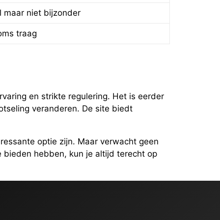
l maar niet bijzonder
oms traag
aring en strikte regulering. Het is eerder
otseling veranderen. De site biedt
eressante optie zijn. Maar verwacht geen
e bieden hebben, kun je altijd terecht op