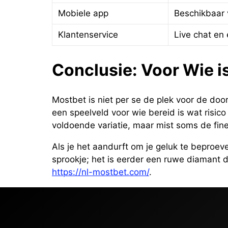
Mobiele app
Beschikbaar 
Klantenservice
Live chat en 
Conclusie: Voor Wie i
Mostbet is niet per se de plek voor de door
een speelveld voor wie bereid is wat risic
voldoende variatie, maar mist soms de fine
Als je het aandurft om je geluk te beproev
sprookje; het is eerder een ruwe diamant di
https://nl-mostbet.com/
.