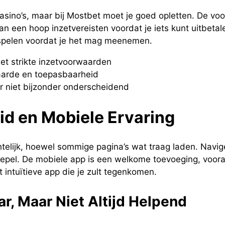
asino’s, maar bij Mostbet moet je goed opletten. De voor
aan een hoop inzetvereisten voordat je iets kunt uitbetalen
 spelen voordat je het mag meenemen.
t strikte inzetvoorwaarden
waarde en toepasbaarheid
r niet bijzonder onderscheidend
id en Mobiele Ervaring
htelijk, hoewel sommige pagina’s wat traag laden. Navi
soepel. De mobiele app is een welkome toevoeging, voor
 intuïtieve app die je zult tegenkomen.
r, Maar Niet Altijd Helpend