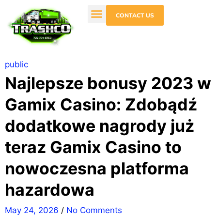
CONTACT US
public
Najlepsze bonusy 2023 w
Gamix Casino: Zdobądź
dodatkowe nagrody już
teraz Gamix Casino to
nowoczesna platforma
hazardowa
May 24, 2026
/
No Comments