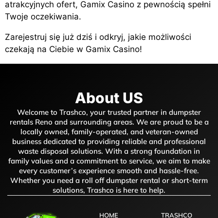
atrakcyjnych ofert, Gamix Casino z pewnością spełni
Twoje oczekiwania.
Zarejestruj się już dziś i odkryj, jakie możliwości
czekają na Ciebie w Gamix Casino!
About US
Welcome to Trashco, your trusted partner in dumpster
rentals Reno and surrounding areas. We are proud to be a
locally owned, family-operated, and veteran-owned
business dedicated to providing reliable and professional
waste disposal solutions. With a strong foundation in
family values and a commitment to service, we aim to make
every customer’s experience smooth and hassle-free.
Whether you need a roll off dumpster rental or short-term
solutions, Trashco is here to help.
HOME
TRASHCO