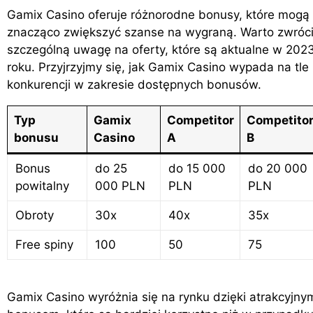
Gamix Casino oferuje różnorodne bonusy, które mogą
znacząco zwiększyć szanse na wygraną. Warto zwróc
szczególną uwagę na oferty, które są aktualne w 202
roku. Przyjrzyjmy się, jak Gamix Casino wypada na tle
konkurencji w zakresie dostępnych bonusów.
Typ
Gamix
Competitor
Competito
bonusu
Casino
A
B
Bonus
do 25
do 15 000
do 20 000
powitalny
000 PLN
PLN
PLN
Obroty
30x
40x
35x
Free spiny
100
50
75
Gamix Casino wyróżnia się na rynku dzięki atrakcyjny