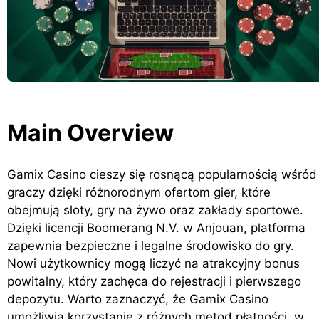
Main Overview
Gamix Casino cieszy się rosnącą popularnością wśród
graczy dzięki różnorodnym ofertom gier, które
obejmują sloty, gry na żywo oraz zakłady sportowe.
Dzięki licencji Boomerang N.V. w Anjouan, platforma
zapewnia bezpieczne i legalne środowisko do gry.
Nowi użytkownicy mogą liczyć na atrakcyjny bonus
powitalny, który zachęca do rejestracji i pierwszego
depozytu. Warto zaznaczyć, że Gamix Casino
umożliwia korzystanie z różnych metod płatności, w