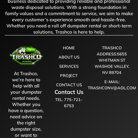
business dedicated to providing reliable and professional
waste disposal solutions. With a strong foundation in
family values and a commitment to service, we aim to make
every customer’s experience smooth and hassle-free.
Whether you need a roll off dumpster rental or short-term
solutions, Trashco is here to help.
HOME
TRASHCO
ADDRESS:5655
ABOUT US
WHITMAN ST
SERVICES
WASHOE VALLEY,
NV 89704
At Trashco,
PROJECT
we’re here to
E-MAIL:
CONTACT US
help with all
TRASHCONV@AOL.COM
Contact Us
your dumpster
rental needs.
TEL. 775-721-
Whether you
6753
have a question,
need advice on
the right
dumpster size,
or want to