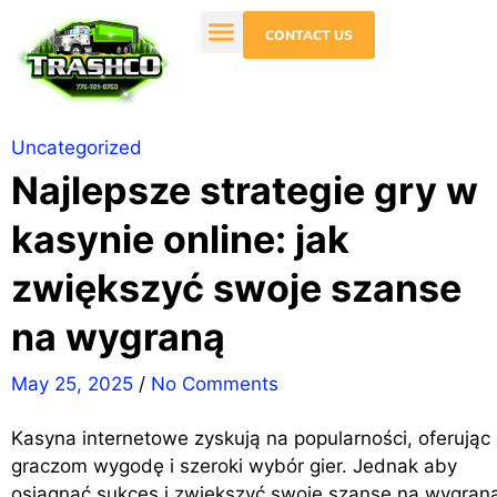
CONTACT US
Uncategorized
Najlepsze strategie gry w
kasynie online: jak
zwiększyć swoje szanse
na wygraną
May 25, 2025
/
No Comments
Kasyna internetowe zyskują na popularności, oferując
graczom wygodę i szeroki wybór gier. Jednak aby
osiągnąć sukces i zwiększyć swoje szanse na wygran