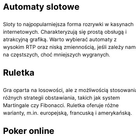
Automaty slotowe
Sloty to najpopularniejsza forma rozrywki w kasynach
internetowych. Charakteryzują się prostą obsługą i
atrakcyjną grafiką. Warto wybierać automaty z
wysokim RTP oraz niską zmiennością, jeśli zależy nam
na częstszych, choć mniejszych wygranych.
Ruletka
Gra oparta na losowości, ale z możliwością stosowani
różnych strategii obstawiania, takich jak system
Martingale czy Fibonacci. Ruletka oferuje różne
warianty, m.in. europejską, francuską i amerykańską.
Poker online