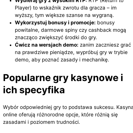
Wybieraj gry z wysokim RTP:
RTP (Return to
Player) to wskaźnik zwrotu dla gracza – im
wyższy, tym większe szanse na wygraną.
Wykorzystuj bonusy i promocje:
bonusy
powitalne, darmowe spiny czy cashback mogą
znacząco zwiększyć środki do gry.
Ćwicz na wersjach demo:
zanim zaczniesz grać
na prawdziwe pieniądze, wypróbuj gry w trybie
demo, aby poznać zasady i mechanikę.
Popularne gry kasynowe i
ich specyfika
Wybór odpowiedniej gry to podstawa sukcesu. Kasyn
online oferują różnorodne opcje, które różnią się
zasadami i poziomem trudności.