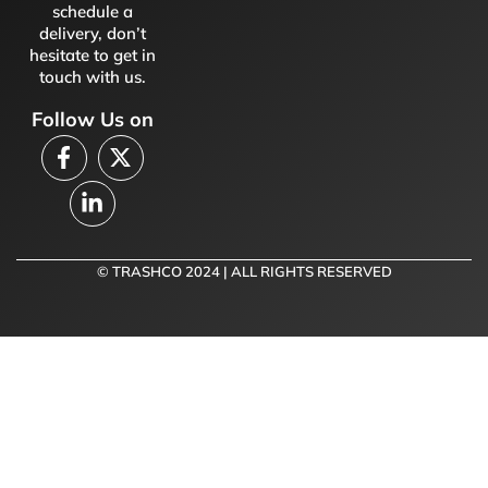
schedule a
delivery, don’t
hesitate to get in
touch with us.
Follow Us on
© TRASHCO 2024 | ALL RIGHTS RESERVED