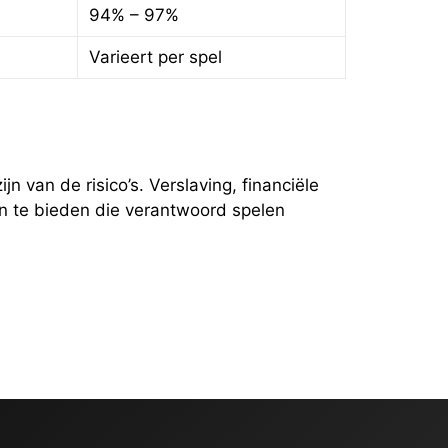
94% – 97%
Varieert per spel
 van de risico’s. Verslaving, financiële
an te bieden die verantwoord spelen