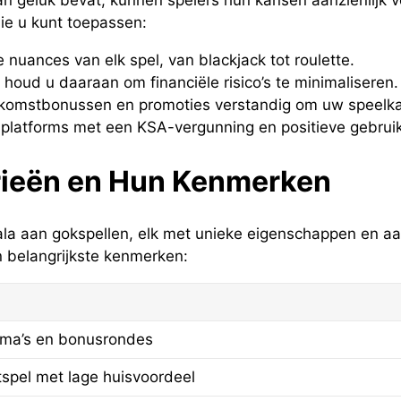
n geluk bevat, kunnen spelers hun kansen aanzienlijk v
ie u kunt toepassen:
 nuances van elk spel, van blackjack tot roulette.
n houd u daaraan om financiële risico’s te minimaliseren.
omstbonussen en promoties verstandig om uw speelkapi
platforms met een KSA-vergunning en positieve gebruik
rieën en Hun Kenmerken
a aan gokspellen, elk met unieke eigenschappen en aan
 belangrijkste kenmerken:
hema’s en bonusrondes
tspel met lage huisvoordeel