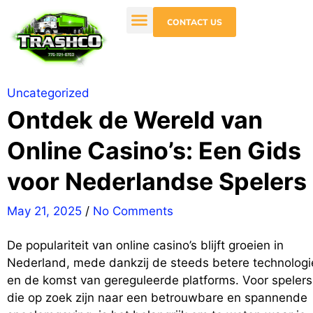
CONTACT US
Uncategorized
Ontdek de Wereld van
Online Casino’s: Een Gids
voor Nederlandse Spelers
May 21, 2025
/
No Comments
De populariteit van online casino’s blijft groeien in
Nederland, mede dankzij de steeds betere technologi
en de komst van gereguleerde platforms. Voor spelers
die op zoek zijn naar een betrouwbare en spannende