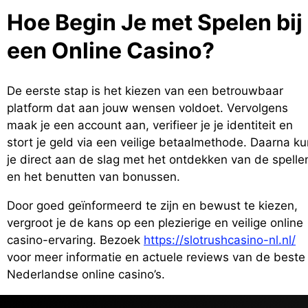
Hoe Begin Je met Spelen bij
een Online Casino?
De eerste stap is het kiezen van een betrouwbaar
platform dat aan jouw wensen voldoet. Vervolgens
maak je een account aan, verifieer je je identiteit en
stort je geld via een veilige betaalmethode. Daarna ku
je direct aan de slag met het ontdekken van de spelle
en het benutten van bonussen.
Door goed geïnformeerd te zijn en bewust te kiezen,
vergroot je de kans op een plezierige en veilige online
casino-ervaring. Bezoek
https://slotrushcasino-nl.nl/
voor meer informatie en actuele reviews van de beste
Nederlandse online casino’s.