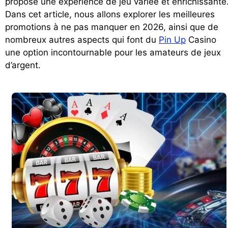
propose une expérience de jeu variée et enrichissante
Dans cet article, nous allons explorer les meilleures
promotions à ne pas manquer en 2026, ainsi que de
nombreux autres aspects qui font du
Pin Up
Casino
une option incontournable pour les amateurs de jeux
d’argent.