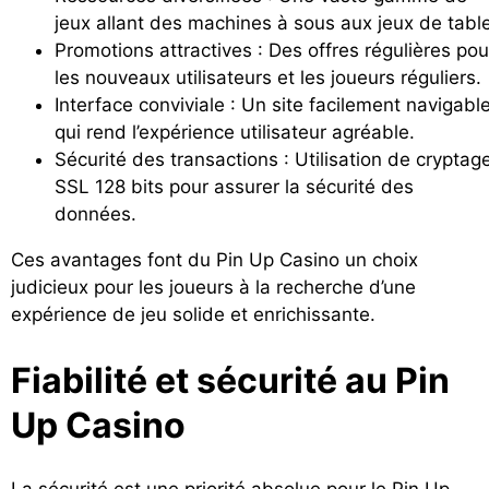
jeux allant des machines à sous aux jeux de table
Promotions attractives : Des offres régulières pou
les nouveaux utilisateurs et les joueurs réguliers.
Interface conviviale : Un site facilement navigabl
qui rend l’expérience utilisateur agréable.
Sécurité des transactions : Utilisation de cryptag
SSL 128 bits pour assurer la sécurité des
données.
Ces avantages font du Pin Up Casino un choix
judicieux pour les joueurs à la recherche d’une
expérience de jeu solide et enrichissante.
Fiabilité et sécurité au Pin
Up Casino