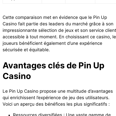
Cette comparaison met en évidence que le Pin Up
Casino fait partie des leaders du marché grâce à son
impressionnante sélection de jeux et son service clien
accessible à tout moment. En choisissant ce casino, l
joueurs bénéficient également d’une expérience
sécurisée et équitable.
Avantages clés de Pin Up
Casino
Le Pin Up Casino propose une multitude d’avantages
qui enrichissent l’expérience de jeu des utilisateurs.
Voici un aperçu des bénéfices les plus significatifs :
Ressources diversifiées : Une vaste gamme de