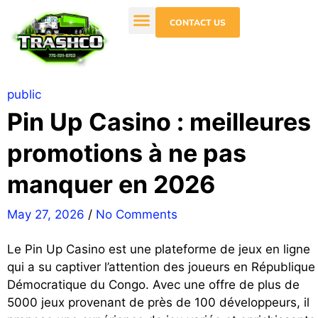
CONTACT US
public
Pin Up Casino : meilleures
promotions à ne pas
manquer en 2026
May 27, 2026
/
No Comments
Le Pin Up Casino est une plateforme de jeux en ligne
qui a su captiver l’attention des joueurs en République
Démocratique du Congo. Avec une offre de plus de
5000 jeux provenant de près de 100 développeurs, il