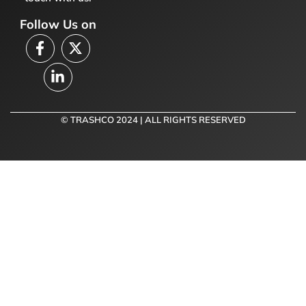
Follow Us on
© TRASHCO 2024 | ALL RIGHTS RESERVED