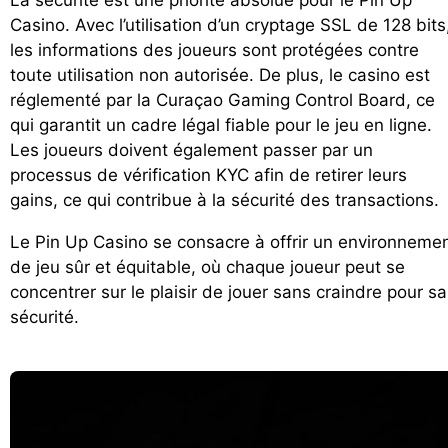
La sécurité est une priorité absolue pour le Pin Up
Casino. Avec l’utilisation d’un cryptage SSL de 128 bits
les informations des joueurs sont protégées contre
toute utilisation non autorisée. De plus, le casino est
réglementé par la Curaçao Gaming Control Board, ce
qui garantit un cadre légal fiable pour le jeu en ligne.
Les joueurs doivent également passer par un
processus de vérification KYC afin de retirer leurs
gains, ce qui contribue à la sécurité des transactions.
Le Pin Up Casino se consacre à offrir un environneme
de jeu sûr et équitable, où chaque joueur peut se
concentrer sur le plaisir de jouer sans craindre pour sa
sécurité.