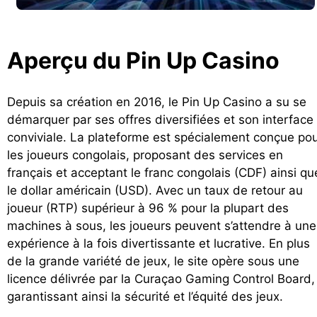
Aperçu du Pin Up Casino
Depuis sa création en 2016, le Pin Up Casino a su se
démarquer par ses offres diversifiées et son interface
conviviale. La plateforme est spécialement conçue po
les joueurs congolais, proposant des services en
français et acceptant le franc congolais (CDF) ainsi qu
le dollar américain (USD). Avec un taux de retour au
joueur (RTP) supérieur à 96 % pour la plupart des
machines à sous, les joueurs peuvent s’attendre à une
expérience à la fois divertissante et lucrative. En plus
de la grande variété de jeux, le site opère sous une
licence délivrée par la Curaçao Gaming Control Board,
garantissant ainsi la sécurité et l’équité des jeux.