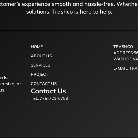
omer’s experience smooth and hassle-free. Whether 
solutions, Trashco is here to help.
HOME
TRASHCO
ADDRESS:5
ABOUT US
WASHOE VAL
SERVICES
E-MAIL: T
PROJECT
eds.
r size, or
CONTACT US
Contact Us
us.
TEL. 775-721-6753