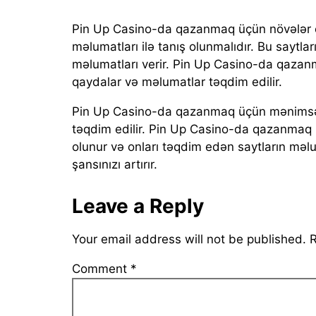
Pin Up Casino-da qazanmaq üçün növələr çox
məlumatları ilə tanış olunmalıdır. Bu saytl
məlumatları verir. Pin Up Casino-da qazanm
qaydalar və məlumatlar təqdim edilir.
Pin Up Casino-da qazanmaq üçün mənimsədən
təqdim edilir. Pin Up Casino-da qazanmaq 
olunur və onları təqdim edən saytların mə
şansınızı artırır.
Leave a Reply
Your email address will not be published.
R
Comment
*