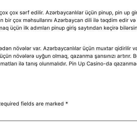
 çox sərf edilir. Azərbaycanlılar üçün pinup, pin up gi
arın bir çox məhsullarını Azərbaycan dili ilə təqdim edir
aq üçün ilk adımları pinup giriş saytından keçirə bilərs
 növələr var. Azərbaycanlılar üçün muxtar qidirilir v
üçün növələrə uyğun olmaq, qazanma şansınızı artırır. B
lumatları ilə tanış olunmalıdır. Pin Up Casino-da qaza
equired fields are marked
*