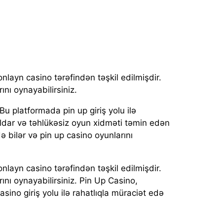
layn casino tərəfindən təşkil edilmişdir.
ını oynayabilirsiniz.
u platformada pin up giriş yolu ilə
suldar və təhlükəsiz oyun xidməti təmin edən
ə bilər və pin up casino oyunlarını
layn casino tərəfindən təşkil edilmişdir.
rını oynayabilirsiniz. Pin Up Casino,
ino giriş yolu ilə rahatlıqla müraciət edə