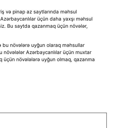
riş və pinap az saytlarında məhsul
 və Azərbaycanlılar üçün daha yaxşı məhsul
iniz. Bu saytda qazanmaq üçün növələr,
ə bu növələrə uyğun olaraq məhsullar
u növələlər Azərbaycanlılar üçün muxtar
nmaq üçün növələlərə uyğun olmaq, qazanma