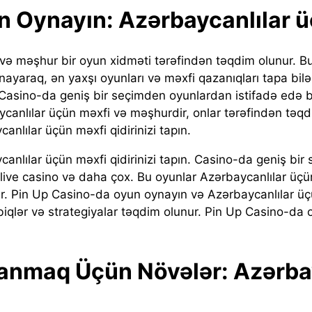
 Oynayın: Azərbaycanlılar ü
ə məşhur bir oyun xidməti tərəfindən təqdim olunur. Bu 
ynayaraq, ən yaxşı oyunları və məxfi qazanıqları tapa bi
 Casino-da geniş bir seçimden oyunlardan istifadə edə bil
ycanlılar üçün məxfi və məşhurdir, onlar tərəfindən təqd
nlılar üçün məxfi qidirinizi tapın.
nlılar üçün məxfi qidirinizi tapın. Casino-da geniş bir
ı, live casino və daha çox. Bu oyunlar Azərbaycanlılar üç
r. Pin Up Casino-da oyun oynayın və Azərbaycanlılar üçü
iqlər və strategiyalar təqdim olunur. Pin Up Casino-da
anmaq Üçün Növələr: Azərba