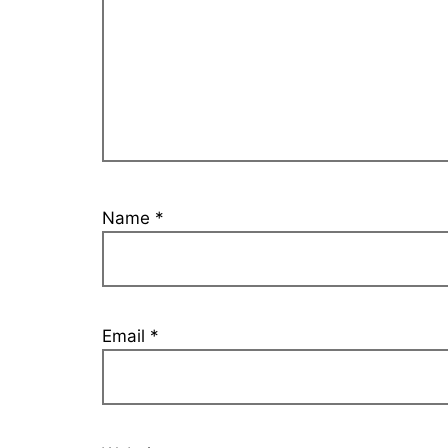
Name
*
Email
*