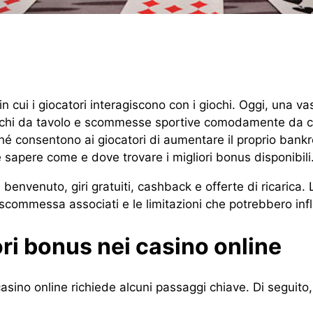
in cui i giocatori interagiscono con i giochi. Oggi, una 
iochi da tavolo e scommesse sportive comodamente da c
é consentono ai giocatori di aumentare il proprio bankro
 sapere come e dove trovare i migliori bonus disponibili
envenuto, giri gratuiti, cashback e offerte di ricarica. 
 scommessa associati e le limitazioni che potrebbero infl
ri bonus nei casino online
casino online richiede alcuni passaggi chiave. Di seguito