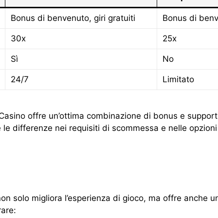
Bonus di benvenuto, giri gratuiti
Bonus di ben
30x
25x
Sì
No
24/7
Limitato
sino offre un’ottima combinazione di bonus e supporto
e le differenze nei requisiti di scommessa e nelle opzio
non solo migliora l’esperienza di gioco, ma offre anche un
rare: