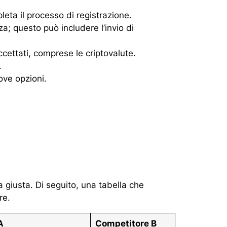
ta il processo di registrazione.
za; questo può includere l’invio di
cettati, comprese le criptovalute.
.
uove opzioni.
a giusta. Di seguito, una tabella che
re.
A
Competitore B