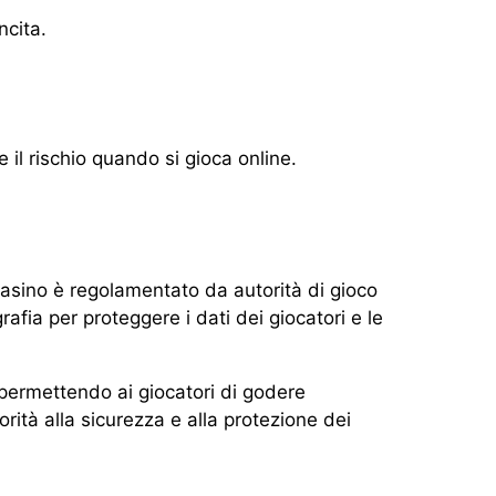
ncita.
 il rischio quando si gioca online.
Casino è regolamentato da autorità di gioco
afia per proteggere i dati dei giocatori e le
 permettendo ai giocatori di godere
ità alla sicurezza e alla protezione dei