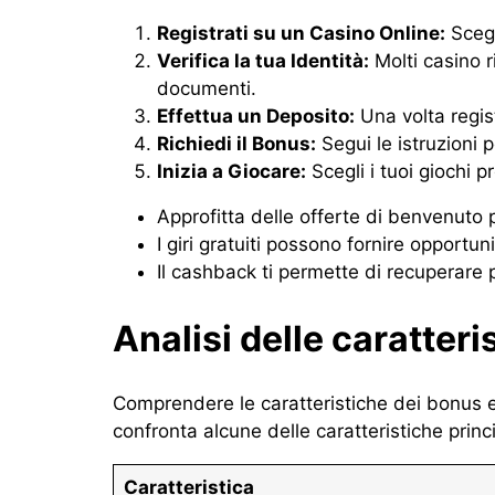
Registrati su un Casino Online:
Scegl
Verifica la tua Identità:
Molti casino ri
documenti.
Effettua un Deposito:
Una volta regis
Richiedi il Bonus:
Segui le istruzioni p
Inizia a Giocare:
Scegli i tuoi giochi p
Approfitta delle offerte di benvenuto 
I giri gratuiti possono fornire opportun
Il cashback ti permette di recuperare 
Analisi delle caratteri
Comprendere le caratteristiche dei bonus e l
confronta alcune delle caratteristiche princ
Caratteristica