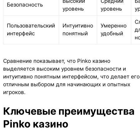
Высокий
Средний
Б
Безопасность
уровень
уровень
у
С
Пользовательский
Интуитивно
Умеренно
д
интерфейс
понятный
удобный
н
Сравнение показывает, что Pinko казино
выделяется высоким уровнем безопасности и
интуитивно понятным интерфейсом, что делает его
отличным выбором для начинающих и опытных
игроков.
Ключевые преимущества
Pinko казино