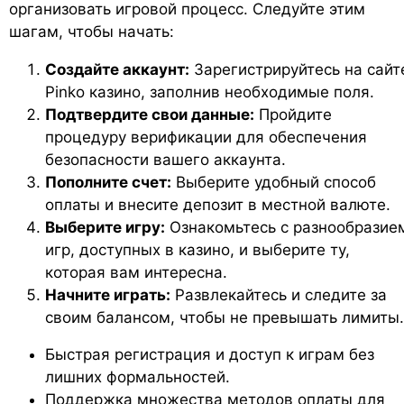
организовать игровой процесс. Следуйте этим
шагам, чтобы начать:
Создайте аккаунт:
Зарегистрируйтесь на сайт
Pinko казино, заполнив необходимые поля.
Подтвердите свои данные:
Пройдите
процедуру верификации для обеспечения
безопасности вашего аккаунта.
Пополните счет:
Выберите удобный способ
оплаты и внесите депозит в местной валюте.
Выберите игру:
Ознакомьтесь с разнообразие
игр, доступных в казино, и выберите ту,
которая вам интересна.
Начните играть:
Развлекайтесь и следите за
своим балансом, чтобы не превышать лимиты.
Быстрая регистрация и доступ к играм без
лишних формальностей.
Поддержка множества методов оплаты для