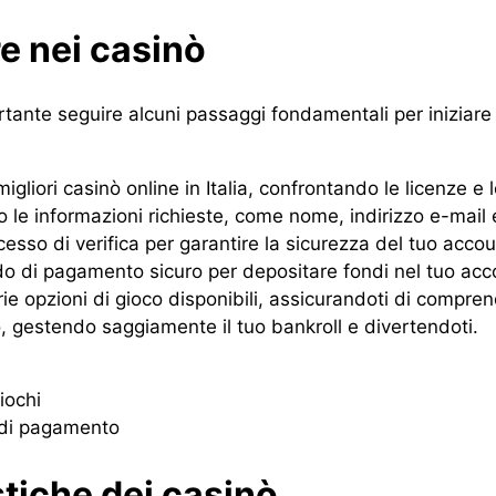
e nei casinò
tante seguire alcuni passaggi fondamentali per iniziare
igliori casinò online in Italia, confrontando le licenze e l
le informazioni richieste, come nome, indirizzo e-mail e
esso di verifica per garantire la sicurezza del tuo accou
 di pagamento sicuro per depositare fondi nel tuo acco
rie opzioni di gioco disponibili, assicurandoti di compren
, gestendo saggiamente il tuo bankroll e divertendoti.
iochi
i di pagamento
stiche dei casinò