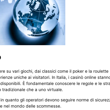
ò
 su vari giochi, dai classici come il poker e la roulette a
erienze uniche ai visitatori. In Italia, i casinò online s
i disponibili. È fondamentale conoscere le regole e le str
ò tradizionale che a uno virtuale.
e, in quanto gli operatori devono seguire norme di sicur
gare nel mondo delle scommesse.