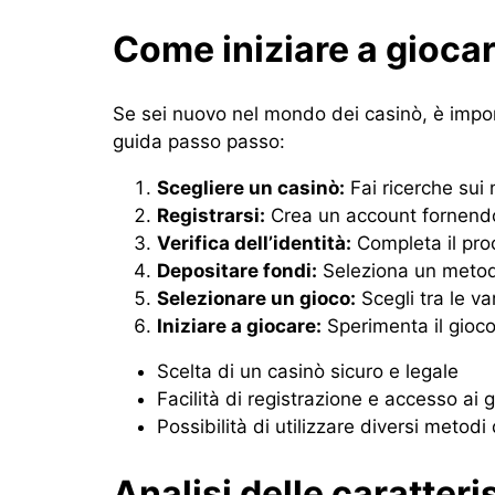
Come iniziare a giocar
Se sei nuovo nel mondo dei casinò, è impor
guida passo passo:
Scegliere un casinò:
Fai ricerche sui m
Registrarsi:
Crea un account fornendo 
Verifica dell’identità:
Completa il proc
Depositare fondi:
Seleziona un metodo
Selezionare un gioco:
Scegli tra le va
Iniziare a giocare:
Sperimenta il gioco
Scelta di un casinò sicuro e legale
Facilità di registrazione e accesso ai g
Possibilità di utilizzare diversi metod
Analisi delle caratteri