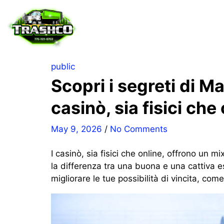
public
Scopri i segreti di Ma
casinò, sia fisici che
May 9, 2026
/
No Comments
I casinò, sia fisici che online, offrono un 
la differenza tra una buona e una cattiva es
migliorare le tue possibilità di vincita, co