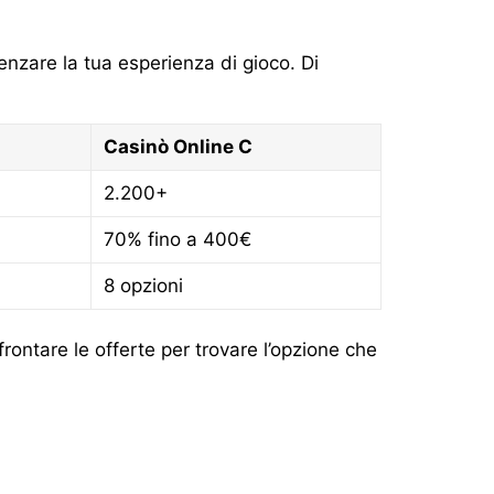
enzare la tua esperienza di gioco. Di
Casinò Online C
2.200+
70% fino a 400€
8 opzioni
ontare le offerte per trovare l’opzione che