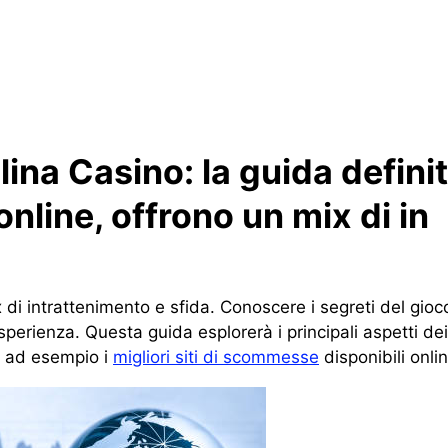
HOME
ABOUT US
SERVICES
lina Casino: la guida definit
 online, offrono un mix di in
mix di intrattenimento e sfida. Conoscere i segreti del gio
perienza. Questa guida esplorerà i principali aspetti dei
me ad esempio i
migliori siti di scommesse
disponibili onlin