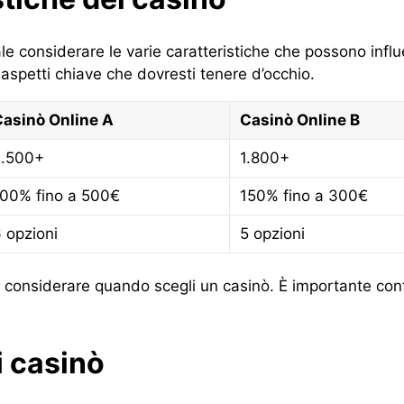
 considerare le varie caratteristiche che possono influ
spetti chiave che dovresti tenere d’occhio.
asinò Online A
Casinò Online B
2.500+
1.800+
100% fino a 500€
150% fino a 300€
 opzioni
5 opzioni
 considerare quando scegli un casinò. È importante confr
i casinò