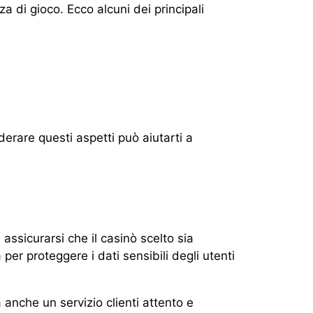
 di gioco. Ecco alcuni dei principali
erare questi aspetti può aiutarti a
ssicurarsi che il casinò scelto sia
per proteggere i dati sensibili degli utenti
à anche un servizio clienti attento e