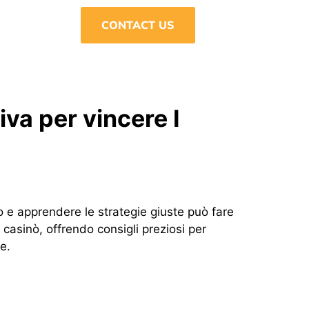
PROJECTS
CONTACT US
iva per vincere I
co e apprendere le strategie giuste può fare
 casinò, offrendo consigli preziosi per
e.