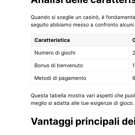
Quando si sceglie un casinò, è fondamentale
seguito abbiamo messo a confronto alcuni a
Caratteristica
C
Numero di giochi
Bonus di benvenuto
Metodi di pagamento
6
Questa tabella mostra vari aspetti che puoi
meglio si adatta alle tue esigenze di gioco.
Vantaggi principali de