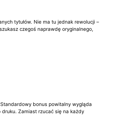
anych tytułów. Nie ma tu jednak rewolucji –
li szukasz czegoś naprawdę oryginalnego,
i. Standardowy bonus powitalny wygląda
o druku. Zamiast rzucać się na każdy