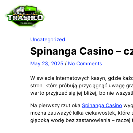
Uncategorized
Spinanga Casino – cz
May 23, 2025
/
No Comments
W świecie internetowych kasyn, gdzie każd
stron, które próbują przyciągnąć uwagę gra
warto przyjrzeć się jej bliżej, bo nie wszyst
Na pierwszy rzut oka
Spinanga Casino
wygl
można zauważyć kilka ciekawostek, które s
głęboką wodę bez zastanowienia – raczej t