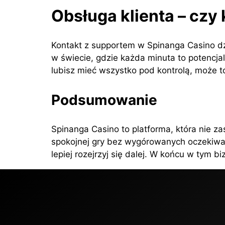
Obsługa klienta – czy 
Kontakt z supportem w Spinanga Casino dzi
w świecie, gdzie każda minuta to potencjal
lubisz mieć wszystko pod kontrolą, może t
Podsumowanie
Spinanga Casino to platforma, która nie zas
spokojnej gry bez wygórowanych oczekiwań,
lepiej rozejrzyj się dalej. W końcu w tym b