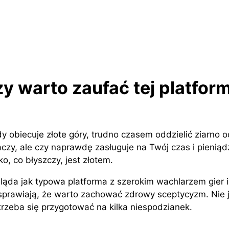
HOME
ABOUT US
SERVICES
y warto zaufać tej platfor
y obiecuje złote góry, trudno czasem oddzielić ziarno o
czy, ale czy naprawdę zasługuje na Twój czas i pieniąd
ko, co błyszczy, jest złotem.
ąda jak typowa platforma z szerokim wachlarzem gier 
prawiają, że warto zachować zdrowy sceptycyzm. Nie jes
rzeba się przygotować na kilka niespodzianek.