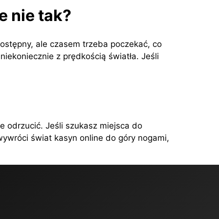
e nie tak?
dostępny, ale czasem trzeba poczekać, co
iekoniecznie z prędkością światła. Jeśli
ie odrzucić. Jeśli szukasz miejsca do
wywróci świat kasyn online do góry nogami,