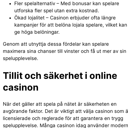
Fler spelalternativ – Med bonusar kan spelare
utforska fler spel utan extra kostnad.
Ökad lojalitet – Casinon erbjuder ofta längre
kampanjer för att belöna lojala spelare, vilket kan
ge höga belöningar.
Genom att utnyttja dessa fördelar kan spelare
maximera sina chanser till vinster och få ut mer av sin
spelupplevelse.
Tillit och säkerhet i online
casinon
När det gäller att spela på nätet är säkerheten en
avgörande faktor. Det är viktigt att välja casinon som ä
licensierade och reglerade för att garantera en trygg
spelupplevelse. Många casinon idag använder moder