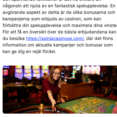
någonsin att njuta av en fantastisk spelupplevelse. En
avgörande aspekt av detta är de olika bonusarna och
kampanjerna som erbjuds av casinon, som kan
förbättra din spelupplevelse och maximera dina vinster
För att få en översikt över de bästa erbjudandena kan
du besöka
https://spiniacasinose.com/
, där det finns
information om aktuella kampanjer och bonusar som
kan ge dig en rejäl fördel.