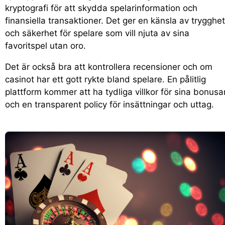
kryptografi för att skydda spelarinformation och
finansiella transaktioner. Det ger en känsla av trygghet
och säkerhet för spelare som vill njuta av sina
favoritspel utan oro.
Det är också bra att kontrollera recensioner och om
casinot har ett gott rykte bland spelare. En pålitlig
plattform kommer att ha tydliga villkor för sina bonusa
och en transparent policy för insättningar och uttag.