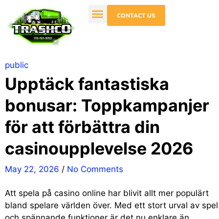
CONTACT US
public
Upptäck fantastiska
bonusar: Toppkampanjer
för att förbättra din
casinoupplevelse 2026
May 22, 2026
/
No Comments
Att spela på casino online har blivit allt mer populärt
bland spelare världen över. Med ett stort urval av spel
och spännande funktioner är det nu enklare än