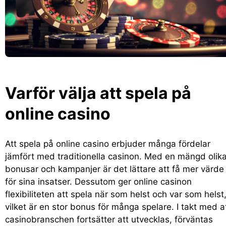
Varför välja att spela på
online casino
Att spela på online casino erbjuder många fördelar
jämfört med traditionella casinon. Med en mängd olik
bonusar och kampanjer är det lättare att få mer värde
för sina insatser. Dessutom ger online casinon
flexibiliteten att spela när som helst och var som helst
vilket är en stor bonus för många spelare. I takt med a
casinobranschen fortsätter att utvecklas, förväntas