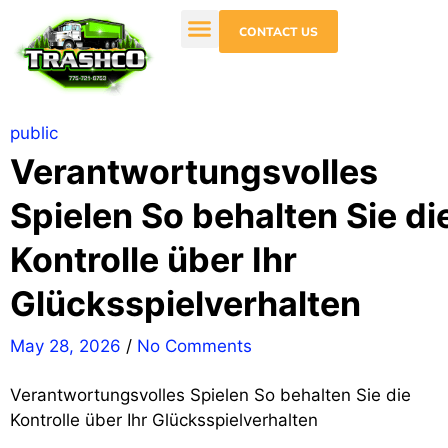
CONTACT US
public
Verantwortungsvolles
Spielen So behalten Sie di
Kontrolle über Ihr
Glücksspielverhalten
May 28, 2026
/
No Comments
Verantwortungsvolles Spielen So behalten Sie die
Kontrolle über Ihr Glücksspielverhalten