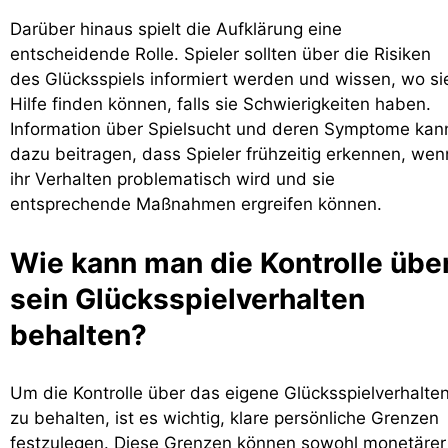
Darüber hinaus spielt die Aufklärung eine
entscheidende Rolle. Spieler sollten über die Risiken
des Glücksspiels informiert werden und wissen, wo si
Hilfe finden können, falls sie Schwierigkeiten haben.
Information über Spielsucht und deren Symptome kan
dazu beitragen, dass Spieler frühzeitig erkennen, wen
ihr Verhalten problematisch wird und sie
entsprechende Maßnahmen ergreifen können.
Wie kann man die Kontrolle übe
sein Glücksspielverhalten
behalten?
Um die Kontrolle über das eigene Glücksspielverhalte
zu behalten, ist es wichtig, klare persönliche Grenzen
festzulegen. Diese Grenzen können sowohl monetärer