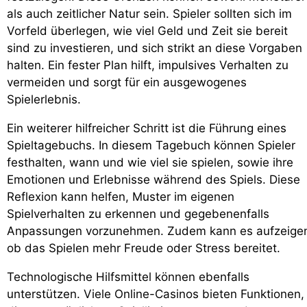
als auch zeitlicher Natur sein. Spieler sollten sich im
Vorfeld überlegen, wie viel Geld und Zeit sie bereit
sind zu investieren, und sich strikt an diese Vorgaben
halten. Ein fester Plan hilft, impulsives Verhalten zu
vermeiden und sorgt für ein ausgewogenes
Spielerlebnis.
Ein weiterer hilfreicher Schritt ist die Führung eines
Spieltagebuchs. In diesem Tagebuch können Spieler
festhalten, wann und wie viel sie spielen, sowie ihre
Emotionen und Erlebnisse während des Spiels. Diese
Reflexion kann helfen, Muster im eigenen
Spielverhalten zu erkennen und gegebenenfalls
Anpassungen vorzunehmen. Zudem kann es aufzeige
ob das Spielen mehr Freude oder Stress bereitet.
Technologische Hilfsmittel können ebenfalls
unterstützen. Viele Online-Casinos bieten Funktionen,