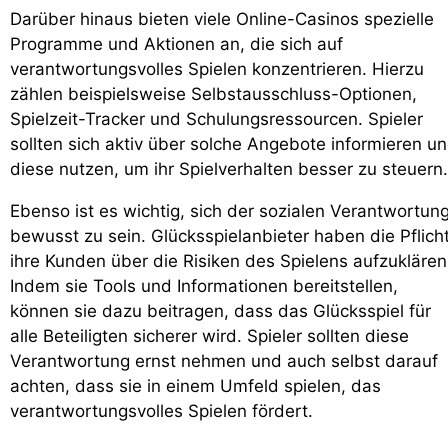
Darüber hinaus bieten viele Online-Casinos spezielle
Programme und Aktionen an, die sich auf
verantwortungsvolles Spielen konzentrieren. Hierzu
zählen beispielsweise Selbstausschluss-Optionen,
Spielzeit-Tracker und Schulungsressourcen. Spieler
sollten sich aktiv über solche Angebote informieren u
diese nutzen, um ihr Spielverhalten besser zu steuern.
Ebenso ist es wichtig, sich der sozialen Verantwortun
bewusst zu sein. Glücksspielanbieter haben die Pflicht
ihre Kunden über die Risiken des Spielens aufzuklären
Indem sie Tools und Informationen bereitstellen,
können sie dazu beitragen, dass das Glücksspiel für
alle Beteiligten sicherer wird. Spieler sollten diese
Verantwortung ernst nehmen und auch selbst darauf
achten, dass sie in einem Umfeld spielen, das
verantwortungsvolles Spielen fördert.