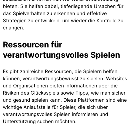
bieten. Sie helfen dabei, tieferliegende Ursachen für
das Spielverhalten zu erkennen und effektive
Strategien zu entwickeln, um wieder die Kontrolle zu
erlangen.
Ressourcen für
verantwortungsvolles Spielen
Es gibt zahlreiche Ressourcen, die Spielern helfen
können, verantwortungsbewusst zu spielen. Websites
und Organisationen bieten Informationen über die
Risiken des Glücksspiels sowie Tipps, wie man sicher
und gesund spielen kann. Diese Plattformen sind eine
wichtige Anlaufstelle für Spieler, die sich über
verantwortungsvolles Spielen informieren und
Unterstützung suchen möchten.