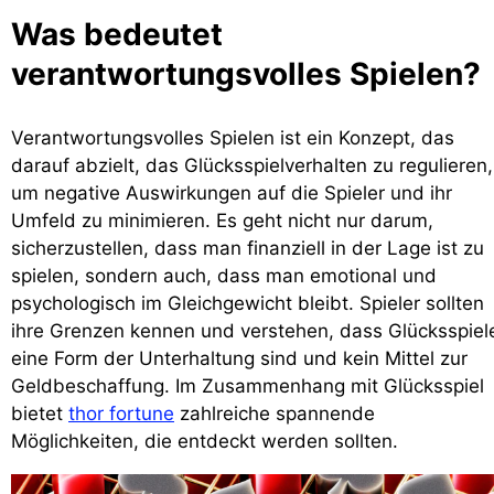
Was bedeutet
verantwortungsvolles Spielen?
Verantwortungsvolles Spielen ist ein Konzept, das
darauf abzielt, das Glücksspielverhalten zu regulieren,
um negative Auswirkungen auf die Spieler und ihr
Umfeld zu minimieren. Es geht nicht nur darum,
sicherzustellen, dass man finanziell in der Lage ist zu
spielen, sondern auch, dass man emotional und
psychologisch im Gleichgewicht bleibt. Spieler sollten
ihre Grenzen kennen und verstehen, dass Glücksspiel
eine Form der Unterhaltung sind und kein Mittel zur
Geldbeschaffung. Im Zusammenhang mit Glücksspiel
bietet
thor fortune
zahlreiche spannende
Möglichkeiten, die entdeckt werden sollten.