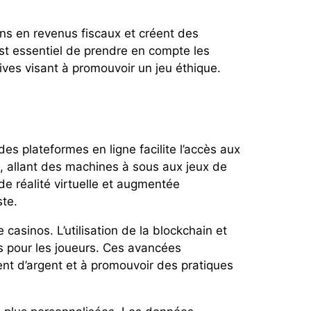
ons en revenus fiscaux et créent des
 est essentiel de prendre en compte les
tives visant à promouvoir un jeu éthique.
des plateformes en ligne facilite l’accès aux
, allant des machines à sous aux jeux de
e réalité virtuelle et augmentée
ste.
casinos. L’utilisation de la blockchain et
s pour les joueurs. Ces avancées
ent d’argent et à promouvoir des pratiques