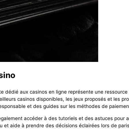
sino
ite dédié aux casinos en ligne représente une ressource
illeurs casinos disponibles, les jeux proposés et les pr
u responsable et des guides sur les méthodes de paiemen
nt également accéder à des tutoriels et des astuces pour
eu et aide à prendre des décisions éclairées lors de paris