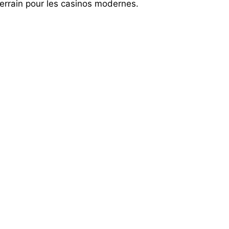
 terrain pour les casinos modernes.