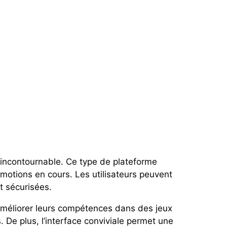
 incontournable. Ce type de plateforme
omotions en cours. Les utilisateurs peuvent
t sécurisées.
 améliorer leurs compétences dans des jeux
. De plus, l’interface conviviale permet une