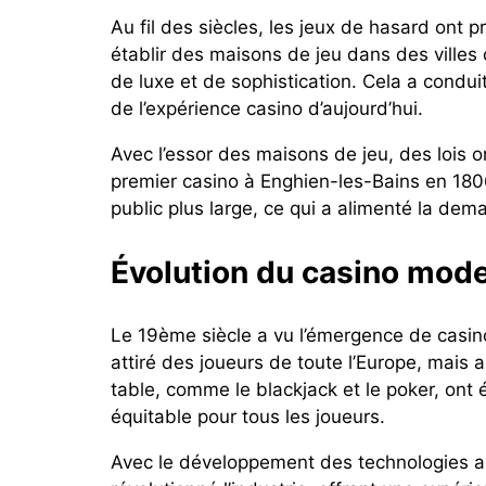
Au fil des siècles, les jeux de hasard ont
établir des maisons de jeu dans des ville
de luxe et de sophistication. Cela a condui
de l’expérience casino d’aujourd’hui.
Avec l’essor des maisons de jeu, des lois 
premier casino à Enghien-les-Bains en 1806
public plus large, ce qui a alimenté la dem
Évolution du casino mod
Le 19ème siècle a vu l’émergence de casin
attiré des joueurs de toute l’Europe, mais
table, comme le blackjack et le poker, ont 
équitable pour tous les joueurs.
Avec le développement des technologies a