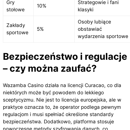
Gry
Strategowie i fani
10%
stołowe
klasyki
Osoby lubiące
Zakłady
5%
obstawiać
sportowe
wydarzenia sportowe
Bezpieczeństwo i regulacje
– czy można zaufać?
Wazamba Casino działa na licencji Curacao, co dla
niektórych może być powodem do lekkiego
sceptycyzmu. Nie jest to licencja europejska, ale w
praktyce oznacza to, że operator podlega pewnym
regulacjom i musi spełniać określone standardy
bezpieczeństwa. Dodatkowo, platforma stosuje
nowoczesne metody szyfrowania danych, co