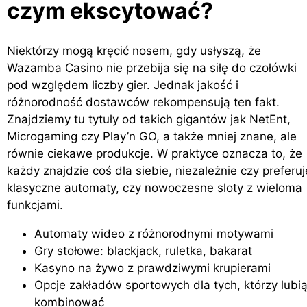
czym ekscytować?
Niektórzy mogą kręcić nosem, gdy usłyszą, że
Wazamba Casino nie przebija się na siłę do czołówki
pod względem liczby gier. Jednak jakość i
różnorodność dostawców rekompensują ten fakt.
Znajdziemy tu tytuły od takich gigantów jak NetEnt,
Microgaming czy Play’n GO, a także mniej znane, ale
równie ciekawe produkcje. W praktyce oznacza to, że
każdy znajdzie coś dla siebie, niezależnie czy preferuj
klasyczne automaty, czy nowoczesne sloty z wieloma
funkcjami.
Automaty wideo z różnorodnymi motywami
Gry stołowe: blackjack, ruletka, bakarat
Kasyno na żywo z prawdziwymi krupierami
Opcje zakładów sportowych dla tych, którzy lubi
kombinować