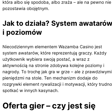
która albo się spodoba, albo zraża – ale na pewno nie
pozostawia obojętnym.
Jak to działa? System awataró
i poziomów
Niecodziennym elementem Wazamba Casino jest
system awatarów, które reprezentują graczy. Każdy
użytkownik wybiera swoją postać, a wraz z
aktywnością na stronie zdobywa kolejne poziomy i
nagrody. To trochę jak gra w grze – ale z prawdziwymi
pieniędzmi na stole. Ten mechanizm dodaje do
rozgrywki element rywalizacji i motywacji, który trudno
spotkać w innych kasynach.
Oferta gier – czy jest się