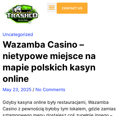
CONTACT US
Uncategorized
Wazamba Casino –
nietypowe miejsce na
mapie polskich kasyn
online
May 23, 2025
/
No Comments
Gdyby kasyna online były restauracjami, Wazamba
Casino z pewnością byłoby tym lokalem, gdzie zamias
sztampowego menu dostajesz coś zupełnie innego –