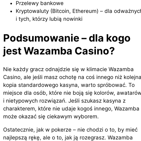
Przelewy bankowe
Kryptowaluty (Bitcoin, Ethereum) – dla odważnyc
i tych, którzy lubią nowinki
Podsumowanie – dla kogo
jest Wazamba Casino?
Nie każdy gracz odnajdzie się w klimacie Wazamba
Casino, ale jeśli masz ochotę na coś innego niż kolejn
kopia standardowego kasyna, warto spróbować. To
miejsce dla osób, które nie boją się kolorów, awataró
i nietypowych rozwiązań. Jeśli szukasz kasyna z
charakterem, które nie udaje kogoś innego, Wazamba
może okazać się ciekawym wyborem.
Ostatecznie, jak w pokerze – nie chodzi o to, by mieć
najlepszą rękę, ale o to, jak ją rozegrasz. Wazamba