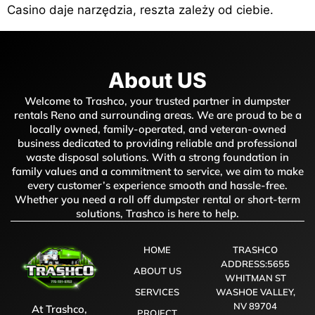
Casino daje narzędzia, reszta zależy od ciebie.
About US
Welcome to Trashco, your trusted partner in dumpster
rentals Reno and surrounding areas. We are proud to be a
locally owned, family-operated, and veteran-owned
business dedicated to providing reliable and professional
waste disposal solutions. With a strong foundation in
family values and a commitment to service, we aim to make
every customer’s experience smooth and hassle-free.
Whether you need a roll off dumpster rental or short-term
solutions, Trashco is here to help.
HOME
TRASHCO
ADDRESS:5655
ABOUT US
WHITMAN ST
SERVICES
WASHOE VALLEY,
NV 89704
At Trashco,
PROJECT