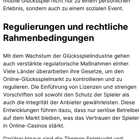
mobile Glücksspiel nicht nur zu einem persönlichen
Erlebnis, sondern auch zu einem sozialen Event.
Regulierungen und rechtliche
Rahmenbedingungen
Mit dem Wachstum der Glücksspielindustrie gehen
auch verstärkte regulatorische Maßnahmen einher.
Viele Länder überarbeiten ihre Gesetze, um den
Online-Glücksspielmarkt zu kontrollieren und zu
regulieren. Die Einführung von Lizenzen und strengen
Vorschriften soll sowohl den Schutz der Spieler als
auch die Integrität der Anbieter gewährleisten. Diese
Entwicklungen führen dazu, dass nur seriöse Betreibe
auf dem Markt bleiben, was das Vertrauen der Spieler
in Online-Casinos stärkt.
Darüber hinaus sind die Themen Spielsucht und