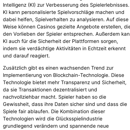
Intelligenz (KI) zur Verbesserung des Spielerlebnisses.
KI kann personalisierte Spielvorschläge machen und
dabei helfen, Spielverhalten zu analysieren. Auf diese
Weise können Casinos gezielte Angebote erstellen, di
den Vorlieben der Spieler entsprechen. Außerdem ka
KI auch für die Sicherheit der Plattformen sorgen,
indem sie verdächtige Aktivitäten in Echtzeit erkennt
und darauf reagiert.
Zusätzlich gibt es einen wachsenden Trend zur
Implementierung von Blockchain-Technologie. Diese
Technologie bietet mehr Transparenz und Sicherheit,
da sie Transaktionen dezentralisiert und
nachvollziehbar macht. Spieler haben so die
Gewissheit, dass ihre Daten sicher sind und dass die
Spiele fair ablaufen. Die Kombination dieser
Technologien wird die Glücksspielindustrie
grundlegend verändern und spannende neue