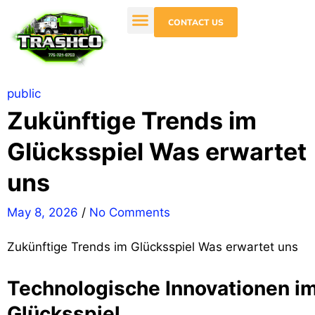
CONTACT US
public
Zukünftige Trends im
Glücksspiel Was erwartet
uns
May 8, 2026
/
No Comments
Zukünftige Trends im Glücksspiel Was erwartet uns
Technologische Innovationen i
Glücksspiel