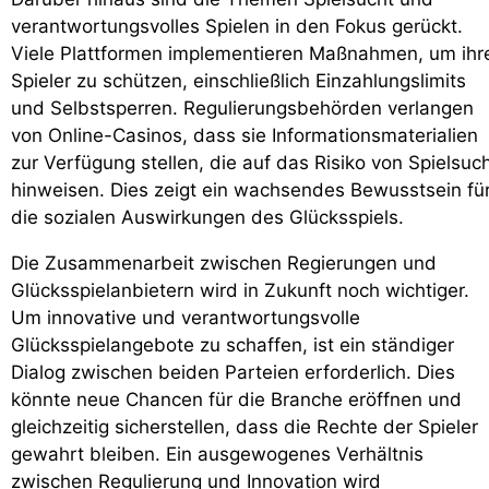
verantwortungsvolles Spielen in den Fokus gerückt.
Viele Plattformen implementieren Maßnahmen, um ihr
Spieler zu schützen, einschließlich Einzahlungslimits
und Selbstsperren. Regulierungsbehörden verlangen
von Online-Casinos, dass sie Informationsmaterialien
zur Verfügung stellen, die auf das Risiko von Spielsuc
hinweisen. Dies zeigt ein wachsendes Bewusstsein fü
die sozialen Auswirkungen des Glücksspiels.
Die Zusammenarbeit zwischen Regierungen und
Glücksspielanbietern wird in Zukunft noch wichtiger.
Um innovative und verantwortungsvolle
Glücksspielangebote zu schaffen, ist ein ständiger
Dialog zwischen beiden Parteien erforderlich. Dies
könnte neue Chancen für die Branche eröffnen und
gleichzeitig sicherstellen, dass die Rechte der Spieler
gewahrt bleiben. Ein ausgewogenes Verhältnis
zwischen Regulierung und Innovation wird