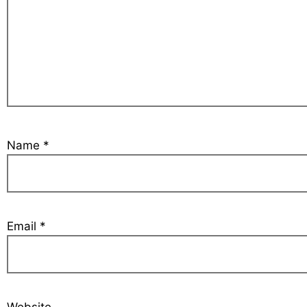
Name
*
Email
*
Website