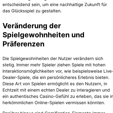
entscheidend sein, um eine nachhaltige Zukunft für
das Glücksspiel zu gestalten.
Veränderung der
Spielgewohnheiten und
Präferenzen
Die Spielgewohnheiten der Nutzer verändern sich
stetig. Immer mehr Spieler ziehen Spiele mit hohen
Interaktionsmöglichkeiten vor, wie beispielsweise Live
Dealer-Spiele, die ein persönlicheres Erlebnis bieten.
Diese Art von Spielen ermöglicht es den Nutzern, in
Echtzeit mit einem echten Dealer zu interagieren und
ein authentisches Casino-Gefühl zu erleben, das sie i
herkömmlichen Online-Spielen vermissen könnten.