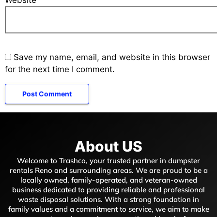
Save my name, email, and website in this browser
for the next time I comment.
About US
Welcome to Trashco, your trusted partner in dumpster
rentals Reno and surrounding areas. We are proud to be a
locally owned, family-operated, and veteran-owned
business dedicated to providing reliable and professional
waste disposal solutions. With a strong foundation in
family values and a commitment to service, we aim to make